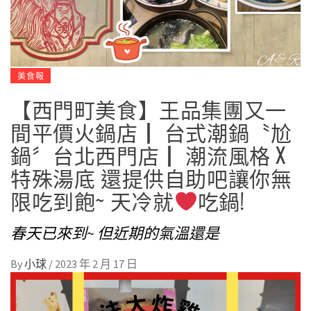
美食報
【西門町美食】王品集團又一
間平價火鍋店┃ 台式潮鍋〝尬
鍋〞台北西門店┃ 潮流風格 X
特殊湯底 還提供自助吧讓你無
限吃到飽~ 天冷就
吃鍋!
春天已來到~ 但近期的氣溫還是
By
小球
/
2023 年 2 月 17 日