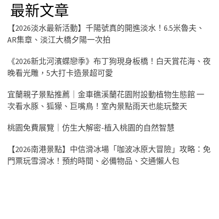
最新文章
【2026淡水最新活動】千陽號真的開進淡水！6.5米魯夫、
AR集章、淡江大橋夕陽一次拍
《2026新北河濱蝶戀季》布丁狗現身板橋！白天賞花海、夜
晚看光雕，5大打卡造景超可愛
宜蘭親子景點推薦｜金車礁溪蘭花園附設動植物生態館 一
次看水豚、狐獴、巨嘴鳥！室內景點雨天也能玩整天
桃園免費展覽｜仿生大解密-植入桃園的自然智慧
【2026南港景點】中信滑冰場「咖波冰原大冒險」攻略：免
門票玩雪滑冰！預約時間、必備物品、交通懶人包