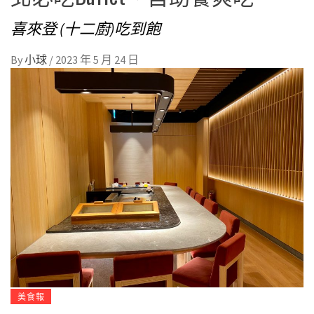
喜來登 (十二廚)吃到飽
By
小球
/
2023 年 5 月 24 日
美食報