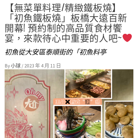
【無菜單料理/精緻鐵板燒】
「初魚鐵板燒」板橋大遠百新
開幕! 預約制的高品質食材饗
宴，來款待心中重要的人吧~
初魚從大安區泰順街的「初魚料亭
By
小球
/
2023 年 4 月 11 日