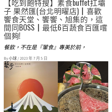
【吃到飽特搜】素食buffet扛壩
子 果然匯(台北明曜店)┃喜歡
饗食天堂、饗饗、旭集的，這
間同BOSS┃最低6百蔬食百匯嚐
個夠!
餐飲，不在是『葷食』專美於前，
By
小球
/
2023 年 7 月 5 日