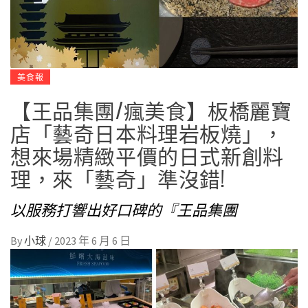
美食報
【王品集團/瘋美食】板橋麗寶
店「藝奇日本料理岩板燒」，
想來場精緻平價的日式新創料
理，來「藝奇」準沒錯!
以服務打響出好口碑的『王品集團
By
小球
/
2023 年 6 月 6 日