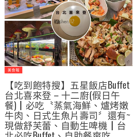
美食報
【吃到飽特搜】五星飯店Buffet
台北喜來登 – 十二廚(假日午
餐)┃必吃〝蒸氣海鮮、爐烤嫩
牛肉、日式生魚片壽司〞還有~
現做舒芙蕾、自動生啤機┃台
北必吃Buffet、自助餐爽吃