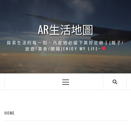
Skip
to
content
AR生活地圖
探索生活的每一刻、凡走過必留下美好足跡┃(親子/
旅遊/美食/開箱)ENJOY MY LIFE~
Primary
Menu
HOME