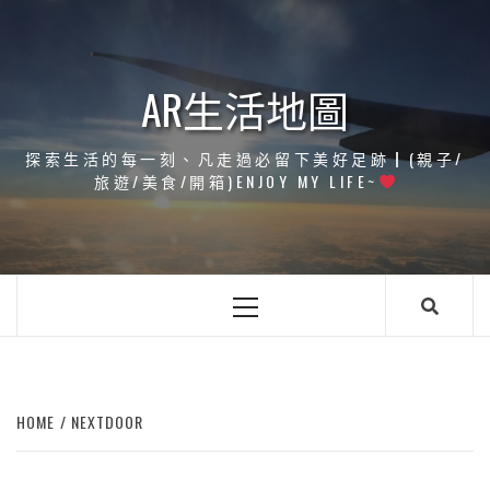
Skip
to
content
AR生活地圖
探索生活的每一刻、凡走過必留下美好足跡┃(親子/
旅遊/美食/開箱)ENJOY MY LIFE~
Primary
Menu
HOME
NEXTDOOR