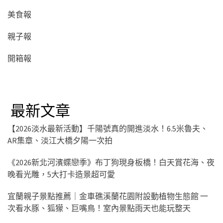
美食報
親子報
開箱報
最新文章
【2026淡水最新活動】千陽號真的開進淡水！6.5米魯夫、
AR集章、淡江大橋夕陽一次拍
《2026新北河濱蝶戀季》布丁狗現身板橋！白天賞花海、夜
晚看光雕，5大打卡造景超可愛
宜蘭親子景點推薦｜金車礁溪蘭花園附設動植物生態館 一
次看水豚、狐獴、巨嘴鳥！室內景點雨天也能玩整天