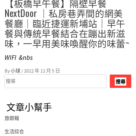
【板橋早午餐】隔壁早餐
NextDoor ｜私房巷弄間的網美
餐廳｜臨近捷運新埔站｜早午
餐與傳統早餐結合在蹦出新滋
味，一早用美味喚醒你的味蕾~
WIFI &nbs
By
小球
/
2022 年 12 月 5 日
搜
搜尋
尋
文章小幫手
旅遊報
生活綜合