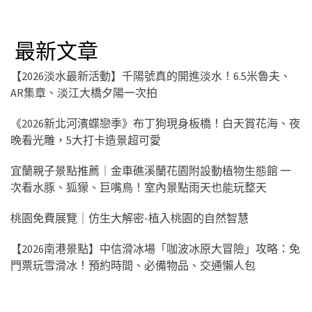
最新文章
【2026淡水最新活動】千陽號真的開進淡水！6.5米魯夫、
AR集章、淡江大橋夕陽一次拍
《2026新北河濱蝶戀季》布丁狗現身板橋！白天賞花海、夜
晚看光雕，5大打卡造景超可愛
宜蘭親子景點推薦｜金車礁溪蘭花園附設動植物生態館 一
次看水豚、狐獴、巨嘴鳥！室內景點雨天也能玩整天
桃園免費展覽｜仿生大解密-植入桃園的自然智慧
【2026南港景點】中信滑冰場「咖波冰原大冒險」攻略：免
門票玩雪滑冰！預約時間、必備物品、交通懶人包