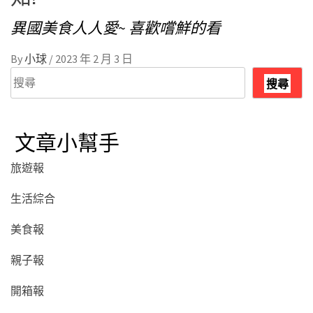
異國美食人人愛~ 喜歡嚐鮮的看
By
小球
/
2023 年 2 月 3 日
搜
搜尋
尋
文章小幫手
旅遊報
生活綜合
美食報
親子報
開箱報