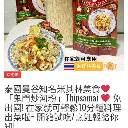
開箱報
泰國曼谷知名米其林美食
「鬼門炒河粉」Thipsamai
免
出國! 在家就可輕鬆10分鐘料理
出菜啦~ 開箱試吃/烹飪報給你
知!