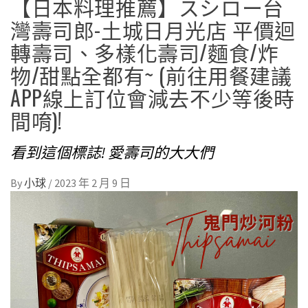
【日本料理推薦】スシロー台
灣壽司郎-土城日月光店 平價迴
轉壽司、多樣化壽司/麵食/炸
物/甜點全都有~ (前往用餐建議
APP線上訂位會減去不少等後時
間唷)!
看到這個標誌! 愛壽司的大大們
By
小球
/
2023 年 2 月 9 日