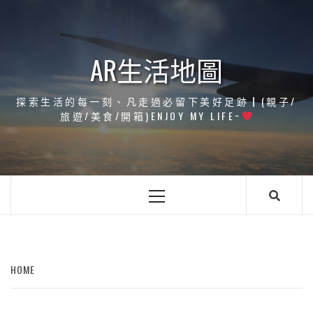
Skip
to
content
AR生活地圖
探索生活的每一刻、凡走過必留下美好足跡┃(親子/
旅遊/美食/開箱)ENJOY MY LIFE~
Primary
Menu
HOME