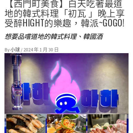
【西門町美食】白天吃著最道
地的韓式料理「初瓦 」晚上享
受醉HIGHT的樂趣，韓派~GOGO!
想要品嚐道地的韓式料理、韓國酒
By
小球
/
2024 年 1 月 30 日