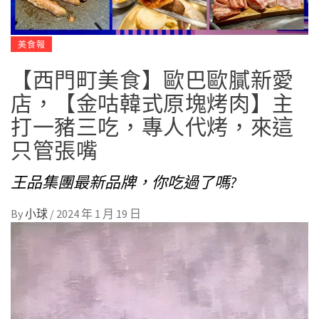
美食報
【西門町美食】歐巴歐膩新愛
店，【金咕韓式原塊烤肉】主
打一豬三吃，專人代烤，來這
只管張嘴
王品集團最新品牌，你吃過了嗎?
By
小球
/
2024 年 1 月 19 日