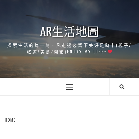
Skip
to
content
AR生活地圖
探索生活的每一刻、凡走過必留下美好足跡┃(親子/
旅遊/美食/開箱)ENJOY MY LIFE~
Primary
Menu
HOME