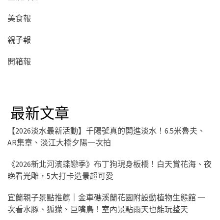
美食報
親子報
開箱報
最新文章
【2026淡水最新活動】千陽號真的開進淡水！6.5米魯夫、
AR集章、淡江大橋夕陽一次拍
《2026新北河濱蝶戀季》布丁狗現身板橋！白天賞花海、夜
晚看光雕，5大打卡造景超可愛
宜蘭親子景點推薦｜金車礁溪蘭花園附設動植物生態館 一
次看水豚、狐獴、巨嘴鳥！室內景點雨天也能玩整天