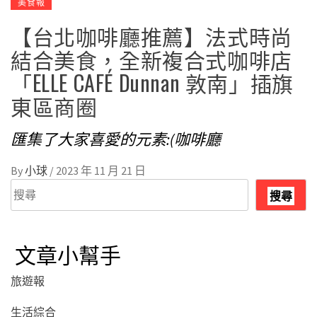
美食報
【台北咖啡廳推薦】法式時尚
結合美食，全新複合式咖啡店
「ELLE CAFÉ Dunnan 敦南」插旗
東區商圈
匯集了大家喜愛的元素:(咖啡廳
By
小球
/
2023 年 11 月 21 日
搜
搜尋
尋
文章小幫手
旅遊報
生活綜合