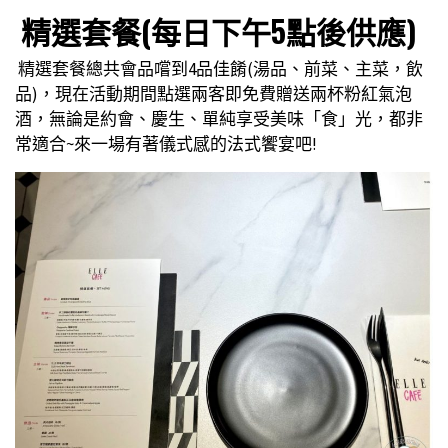
精選套餐(每日下午5點後供應)
精選套餐總共會品嚐到4品佳餚(湯品、前菜、主菜，飲
品)，現在活動期間點選兩客即免費贈送兩杯粉紅氣泡
酒，無論是約會、慶生、單純享受美味「食」光，都非
常適合~來一場有著儀式感的法式饗宴吧!