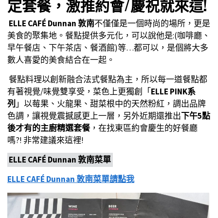
定套餐，激推約會/慶祝就來這!
ELLE CAFÉ Dunnan 敦南
不僅僅是一個時尚的場所，更是
美食的聚集地。餐點提供多元化，可以說他是:(咖啡廳、
早午餐店、下午茶店、餐酒館)等…都可以，是個將大多
數人喜愛的美食結合在一起。
餐點料理以創新融合法式餐點為主，所以每一道餐點都
有著視覺/味覺雙享受，菜色上更獨創「
ELLE PINK系
列
」以莓果、火龍果、甜菜根中的天然粉紅，調出品牌
色調，讓視覺震撼感更上一層，另外近期還推出
下午5點
後才有的主廚精選套餐
，在找東區約會慶生的好餐廳
嗎?! 非常建議來這裡!
ELLE CAFÉ Dunnan 敦南菜單
ELLE CAFÉ Dunnan 敦南菜單請點我