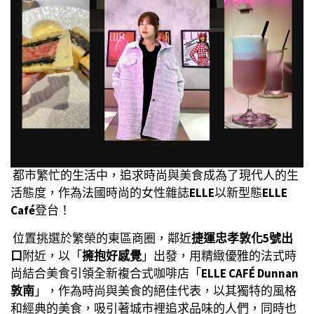
都市繁忙的生活中，追求時尚與美食成為了現代人的生
活態度，作為法國時尚的女性雜誌
ELLE
以新型態
ELLE
Café
登台！
位置挑選於繁榮的東區商圈，鄰近
捷運忠孝敦化5號出
口
附近，以「
擁抱好感覺
」出發，用精緻優雅的法式時
尚結合美食引領全新複合式咖啡店「
ELLE CAFÉ Dunnan
敦南
」，作為時尚與美食的絕佳代表，以其獨特的風格
和經典的美食，吸引著城市裡追求品味的人們，同時也