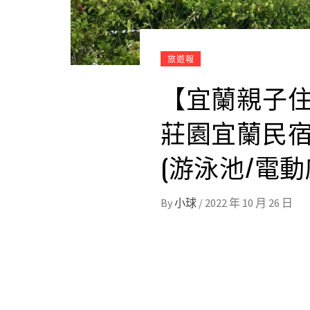
旅遊報
【宜蘭親子住
莊園宜蘭民宿
(游泳池/電動
By
小球
/
2022 年 10 月 26 日