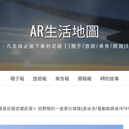
AR生活地圖
凡走過必留下美好足跡┃(親子/旅遊/美食/開箱)ENJOY
親子報
旅遊報
美食報
開箱報
AR的故事
堡莊園宜蘭民宿♕ 田野間的一座夢幻城堡(游泳池/電動麻將桌/KTV