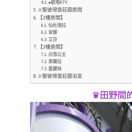
●歡唱KTV
♕聖彼得堡莊園房間
【2樓房間】
仙杜瑞拉
安娜
艾莎
【3樓房間】
白雪公主
奧蘿拉
愛麗絲
♕聖彼得堡莊園浴室
♛田野間