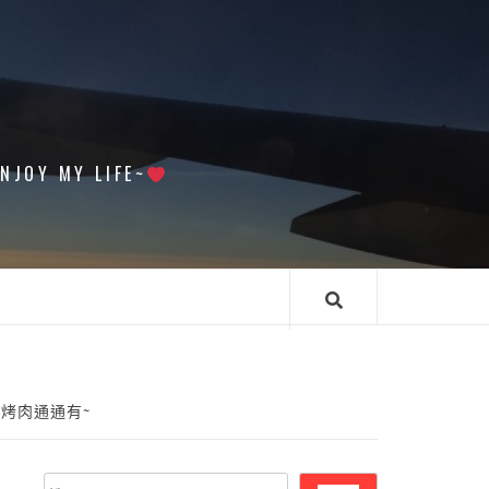
 MY LIFE~
/烤肉通通有~
搜