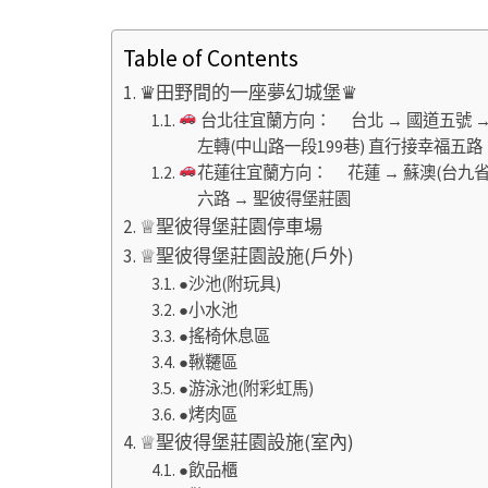
Table of Contents
♛田野間的一座夢幻城堡♛
台北往宜蘭方向： 台北 → 國道五號 → 
左轉(中山路一段199巷) 直行接幸福五
花蓮往宜蘭方向： 花蓮 → 蘇澳(台九省道
六路 → 聖彼得堡莊園
♕聖彼得堡莊園停車場
♕聖彼得堡莊園設施(戶外)
●沙池(附玩具)
●小水池
●搖椅休息區
●鞦韆區
●游泳池(附彩虹馬)
●烤肉區
♕聖彼得堡莊園設施(室內)
●飲品櫃