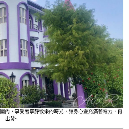
氛圍內，享受著寧靜歡樂的時光，讓身心靈充滿著電力，再
出發~