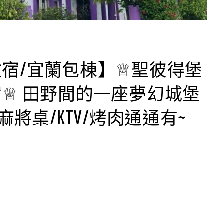
宿/宜蘭包棟】♕聖彼得堡
♕ 田野間的一座夢幻城堡
麻將桌/KTV/烤肉通通有~