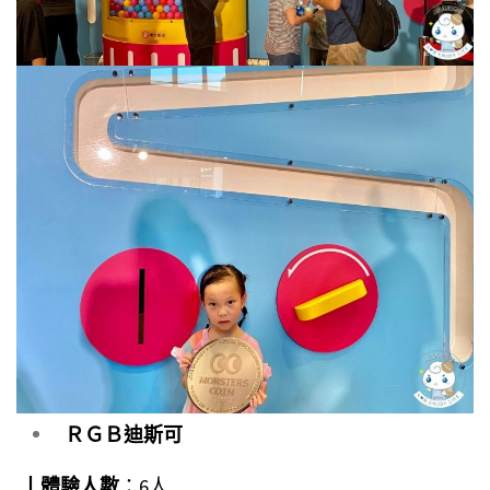
ＲＧＢ迪斯可
┃
體驗人數
：6人