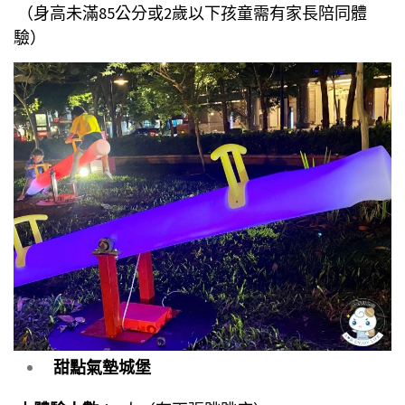
（身高未滿85公分或2歲以下孩童需有家長陪同體
驗）
甜點氣墊城堡