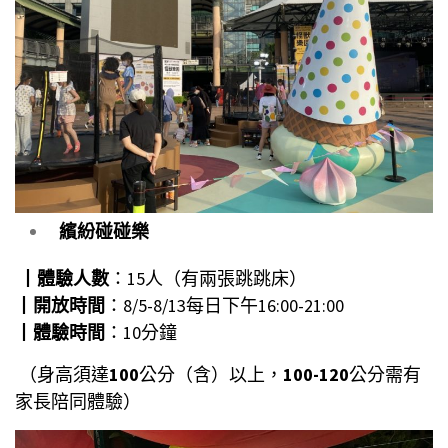
繽紛碰碰樂
┃
體驗人數
：15人（有兩張跳跳床）
┃
開放時間
：8/5-8/13每日下午16:00-21:00
┃
體驗時間
：10分鐘
（身高須達
100
公分（含）以上，
100-120
公分需有
家長陪同體驗）