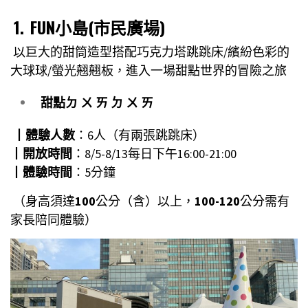
1.
FUN小島(市民廣場)
以巨大的甜筒造型搭配巧克力塔跳跳床/繽紛色彩的
大球球/螢光翹翹板，進入一場甜點世界的冒險之旅
甜點ㄉ ㄨ ㄞ ㄉ ㄨ ㄞ
┃
體驗人數
：6人（有兩張跳跳床）
┃
開放時間
：8/5-8/13每日下午16:00-21:00
┃
體驗時間
：5分鐘
（身高須達
100
公分（含）以上，
100-120
公分需有
家長陪同體驗）