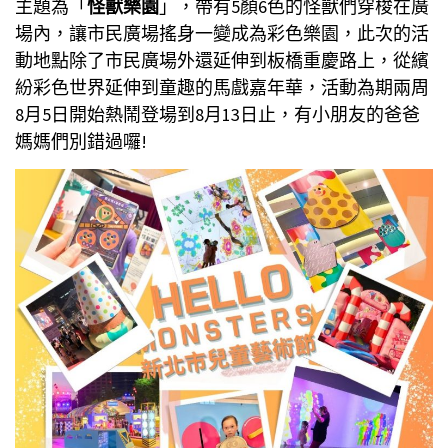
主題為「
怪獸樂園
」，帶有5顏6色的怪獸們穿梭在廣
場內，讓市民廣場搖身一變成為彩色樂園，此次的活
動地點除了市民廣場外還延伸到板橋重慶路上，從繽
紛彩色世界延伸到童趣的馬戲嘉年華，活動為期兩周
8月5日開始熱鬧登場到8月13日止，有小朋友的爸爸
媽媽們別錯過囉!