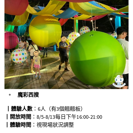
魔彩西搜
┃
體驗人數
：6人（有3個翹翹板）
┃
開放時間
：8/5-8/13每日下午16:00-21:00
┃
體驗時間
：視現場狀況調整