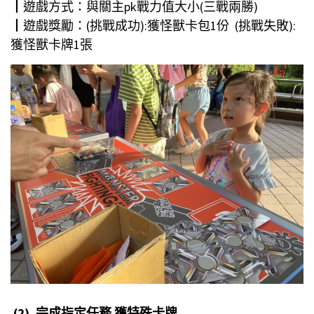
┃遊戲方式：與關主pk戰力值大小(三戰兩勝)
┃遊戲獎勵：(挑戰成功):獲怪獸卡包1份 (挑戰失敗):
獲怪獸卡牌1張
(2). 完成指定任務 獲特殊卡牌