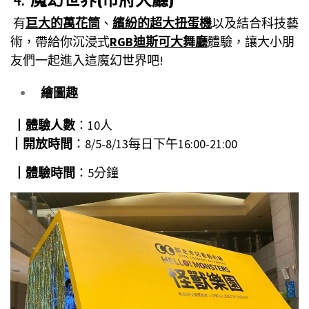
有
巨大的萬花筒
、
繽紛的超大扭蛋機
以及結合科技藝
術，帶給你沉浸式
RGB迪斯可大舞廳
體驗，讓大小朋
友們一起進入這魔幻世界吧!
繪圖趣
┃
體驗人數
：10人
┃
開放時間
：8/5-8/13每日下午16:00-21:00
┃
體驗時間
：5分鐘