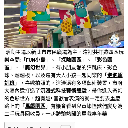
活動主場以新北市市民廣場為主，這裡共打造四區玩
樂空間:「
FUN小島
」、「
探險園區
」、「
彩色園
區
」、「
魔幻世界
」、有小朋友愛的彈跳床、彩色
球、翹翹板，以及還有大人小孩一起同樂的「
泡泡駕
訓班
」，喜歡拍照的，這邊還有多項藝術裝置，市府
大廳內還打造了
沉浸式科技藝術體驗
，帶你進入奇幻
的色彩世界，超有趣! 喜歡看表演的就一定要去重慶
路上的「
馬戲園區
」有機會看到兒童節怪獸們變身為
二手玩具回收員，一起體驗熱鬧的馬戲嘉年華