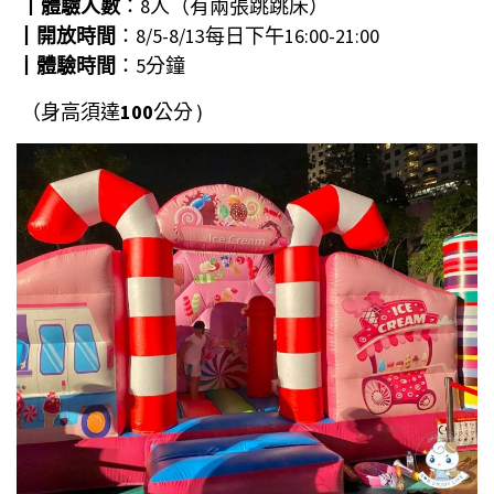
┃
體驗人數
：8人（有兩張跳跳床）
┃
開放時間
：8/5-8/13每日下午16:00-21:00
┃
體驗時間
：5分鐘
（身高須達
100
公分
)