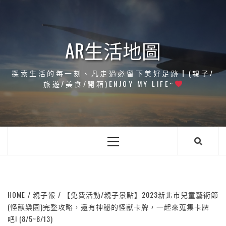
Skip
to
content
AR生活地圖
探索生活的每一刻、凡走過必留下美好足跡┃(親子/
旅遊/美食/開箱)ENJOY MY LIFE~
Primary
Menu
HOME
親子報
【免費活動/親子景點】2023新北市兒童藝術節
(怪獸樂園)完整攻略，還有神秘的怪獸卡牌，一起來蒐集卡牌
吧! (8/5~8/13)