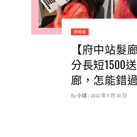
開箱報
【府中站髮廊
分長短1500
廊，怎能錯過?
By
小球
/
2022 年 9 月 30 日