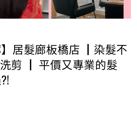
】居髮廊板橋店 ┃染髮不
送洗剪 ┃ 平價又專業的髮
!