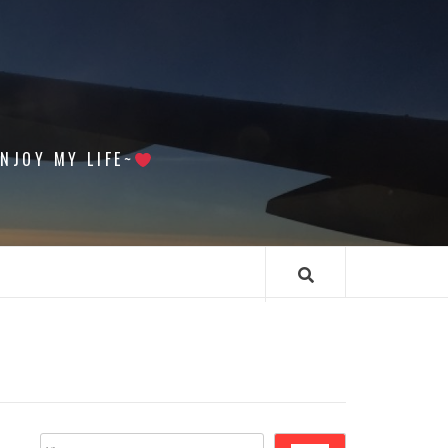
 MY LIFE~
搜