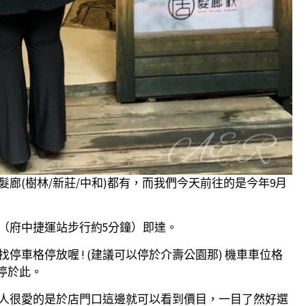
髮廊(樹林/新莊/中和)都有，而我們今天前往的是今年9月
（府中捷運站步行約5分鐘）即達。
車格停放喔 ! (建議可以停於介壽公園那) 機車車位格
停於此。
人很愛的是於店門口這邊就可以看到價目，一目了然好選