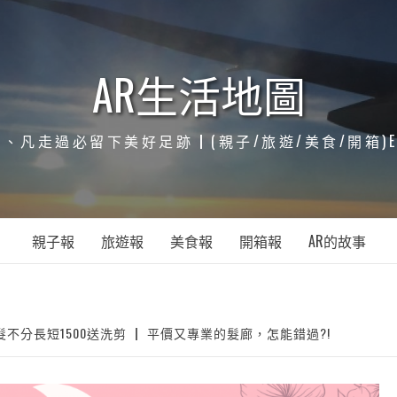
AR生活地圖
凡走過必留下美好足跡┃(親子/旅遊/美食/開箱)ENJOY
親子報
旅遊報
美食報
開箱報
AR的故事
不分長短1500送洗剪 ┃ 平價又專業的髮廊，怎能錯過?!