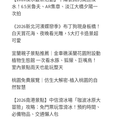
水！6.5米魯夫、AR集章、淡江大橋夕陽一
次拍
《2026新北河濱蝶戀季》布丁狗現身板橋！
白天賞花海、夜晚看光雕，5大打卡造景超
可愛
宜蘭親子景點推薦｜金車礁溪蘭花園附設動
植物生態館 一次看水豚、狐獴、巨嘴鳥！
室內景點雨天也能玩整天
桃園免費展覽｜仿生大解密-植入桃園的自
然智慧
【2026南港景點】中信滑冰場「咖波冰原大
冒險」攻略：免門票玩雪滑冰！預約時間、
必備物品、交通懶人包