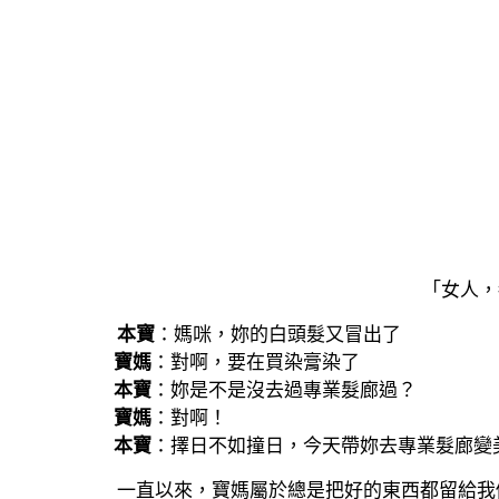
「女人，
本寶
：媽咪，妳的白頭髮又冒出了
寶媽
：對啊，要在買染膏染了
本寶
：妳是不是沒去過專業髮廊過？
寶媽
：對啊！
本寶
：擇日不如撞日，今天帶妳去專業髮廊變
一直以來，寶媽屬於總是把好的東西都留給我