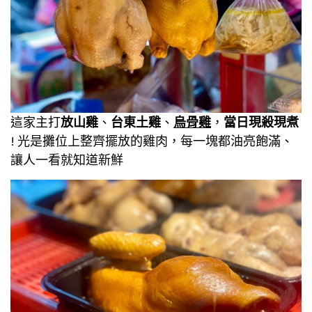
這家主打
放山雞
、
台東土雞
、
烏骨雞
，
當日現殺現煮
! 光是攤位上整齊擺放的雞肉，每一塊都油亮飽滿、
讓人一看就知道新鮮