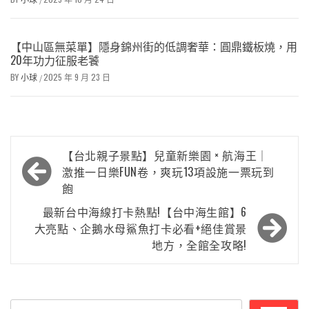
【中山區無菜單】隱身錦州街的低調奢華：圓鼎鐵板燒，用
20年功力征服老饕
BY
小球
2025 年 9 月 23 日
/
文
【台北親子景點】兒童新樂園 × 航海王｜
章
激推一日樂FUN卷，爽玩13項設施一票玩到
飽
導
最新台中海線打卡熱點!【台中海生館】6
覽
大亮點、企鵝水母鯊魚打卡必看+絕佳賞景
地方，全館全攻略!
搜