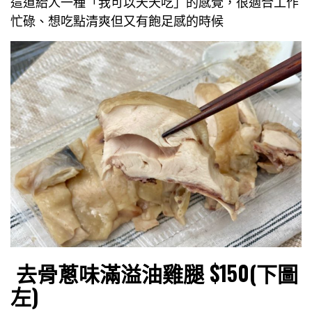
這道給人一種「我可以天天吃」的感覺，很適合工作
忙碌、想吃點清爽但又有飽足感的時候
去骨蔥味滿溢油雞腿 $150(下圖
左)