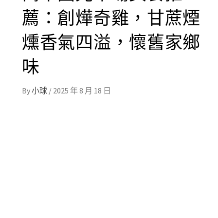
薦：創燁奇雞，甘蔗煙
燻香氣四溢，懷舊家鄉
味
By
小球
/
2025 年 8 月 18 日