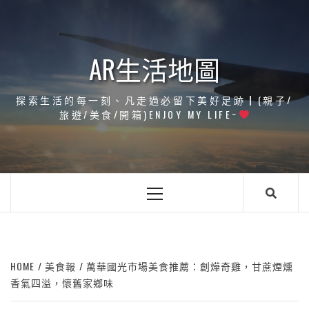
Skip
to
content
AR生活地圖
探索生活的每一刻、凡走過必留下美好足跡┃(親子/
旅遊/美食/開箱)ENJOY MY LIFE~
Primary
Menu
HOME
美食報
萬華國光市場美食推薦：創燁奇雞，甘蔗煙燻
香氣四溢，懷舊家鄉味