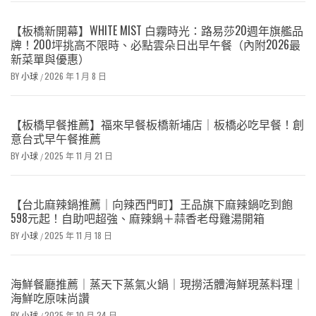
【板橋新開幕】WHITE MIST 白霧時光：路易莎20週年旗艦品
牌！200坪挑高不限時、必點雲朵日出早午餐（內附2026最
新菜單與優惠）
BY
小球
2026 年 1 月 8 日
/
【板橋早餐推薦】福來早餐板橋新埔店｜板橋必吃早餐！創
意台式早午餐推薦
BY
小球
2025 年 11 月 21 日
/
【台北麻辣鍋推薦｜向辣西門町】王品旗下麻辣鍋吃到飽
598元起！自助吧超強、麻辣鍋＋蒜香老母雞湯開箱
BY
小球
2025 年 11 月 18 日
/
海鮮餐廳推薦｜蒸天下蒸氣火鍋｜現撈活體海鮮現蒸料理｜
海鮮吃原味尚讚
BY
小球
2025 年 10 月 24 日
/