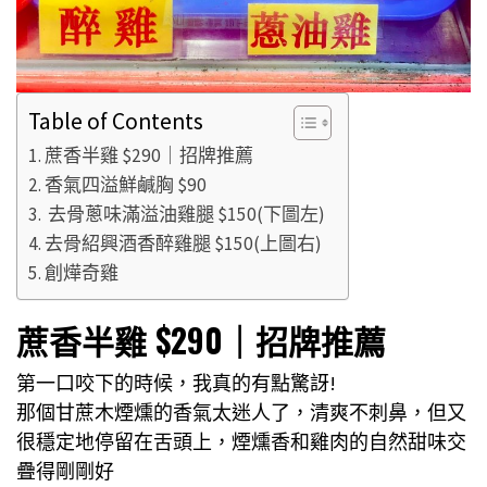
Table of Contents
蔗香半雞 $290｜招牌推薦
香氣四溢鮮鹹胸 $90
去骨蔥味滿溢油雞腿 $150(下圖左)
去骨紹興酒香醉雞腿 $150(上圖右)
創燁奇雞
蔗香半雞 $290｜招牌推薦
第一口咬下的時候，我真的有點驚訝!
那個甘蔗木煙燻的香氣太迷人了，清爽不刺鼻，但又
很穩定地停留在舌頭上，煙燻香和雞肉的自然甜味交
疊得剛剛好