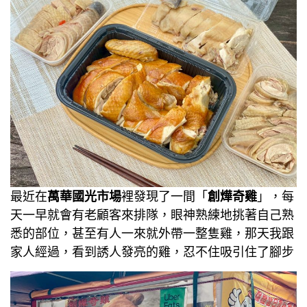
最近在
萬華國光市場
裡發現了一間「
創燁奇雞
」，每
天一早就會有老顧客來排隊，眼神熟練地挑著自己熟
悉的部位，甚至有人一來就外帶一整隻雞，那天我跟
家人經過，看到誘人發亮的雞，忍不住吸引住了腳步