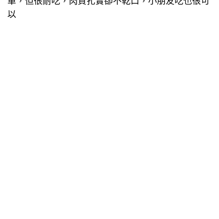
單，但很耐吃，肉質扎實卻不乾口，小朋友吃也很可
以