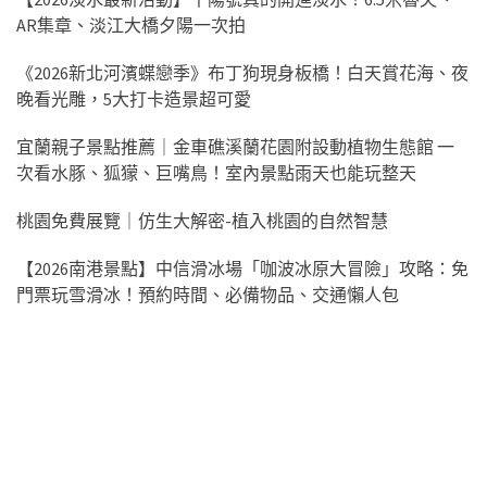
AR集章、淡江大橋夕陽一次拍
《2026新北河濱蝶戀季》布丁狗現身板橋！白天賞花海、夜
晚看光雕，5大打卡造景超可愛
宜蘭親子景點推薦｜金車礁溪蘭花園附設動植物生態館 一
次看水豚、狐獴、巨嘴鳥！室內景點雨天也能玩整天
桃園免費展覽｜仿生大解密-植入桃園的自然智慧
【2026南港景點】中信滑冰場「咖波冰原大冒險」攻略：免
門票玩雪滑冰！預約時間、必備物品、交通懶人包