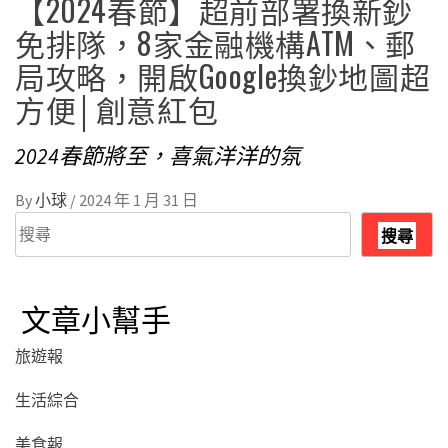
【2024春節】超前部署換新鈔
免排隊，8家金融機構ATM、郵
局攻略，開啟Google換鈔地圖超
方便│創意紅包
2024春節將至，喜氣洋洋的氛
By
小球
/
2024 年 1 月 31 日
搜
搜尋
尋
文章小幫手
旅遊報
生活綜合
美食報