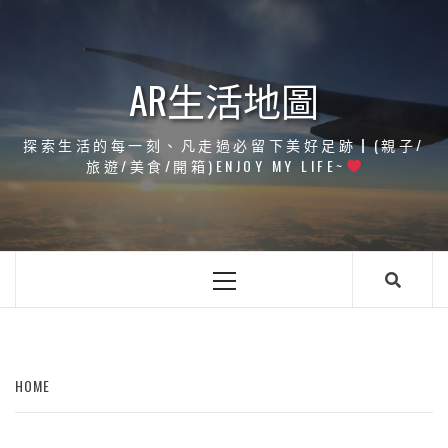
Skip
to
content
AR生活地圖
探索生活的每一刻、凡走過必留下美好足跡┃(親子/
旅遊/美食/開箱)ENJOY MY LIFE~
Primary
Menu
HOME