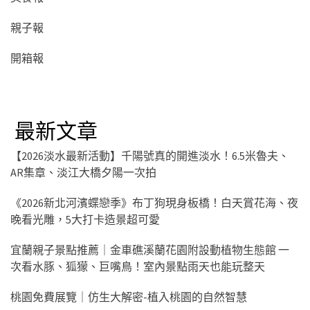
親子報
開箱報
最新文章
【2026淡水最新活動】千陽號真的開進淡水！6.5米魯夫、
AR集章、淡江大橋夕陽一次拍
《2026新北河濱蝶戀季》布丁狗現身板橋！白天賞花海、夜
晚看光雕，5大打卡造景超可愛
宜蘭親子景點推薦｜金車礁溪蘭花園附設動植物生態館 一
次看水豚、狐獴、巨嘴鳥！室內景點雨天也能玩整天
桃園免費展覽｜仿生大解密-植入桃園的自然智慧