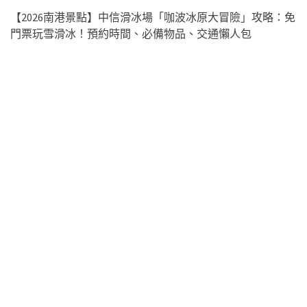
【2026南港景點】中信滑冰場「咖波冰原大冒險」攻略：免
門票玩雪滑冰！預約時間、必備物品、交通懶人包