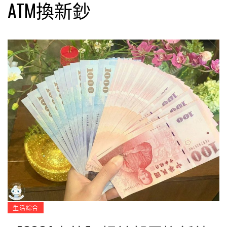
ATM換新鈔
生活綜合