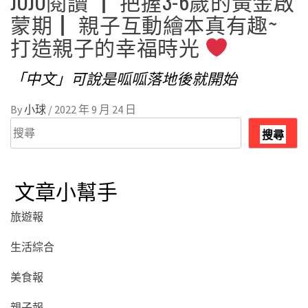
JOJO閱讀 ┃ 把握3-6歲的黃金啟
蒙期┃ 親子互動繪本真有趣~
打造親子的幸福時光
「中文」可說是呱呱落地後就開始
By
小球
/
2022 年 9 月 24 日
搜
搜尋
尋
文章小幫手
旅遊報
生活綜合
美食報
親子報