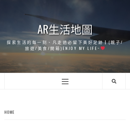
Skip
to
content
AR生活地圖
探索生活的每一刻、凡走過必留下美好足跡┃(親子/
旅遊/美食/開箱)ENJOY MY LIFE~
Primary
Menu
HOME