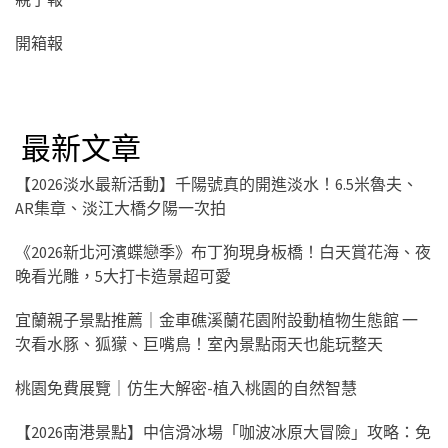
開箱報
最新文章
【2026淡水最新活動】千陽號真的開進淡水！6.5米魯夫、
AR集章、淡江大橋夕陽一次拍
《2026新北河濱蝶戀季》布丁狗現身板橋！白天賞花海、夜
晚看光雕，5大打卡造景超可愛
宜蘭親子景點推薦｜金車礁溪蘭花園附設動植物生態館 一
次看水豚、狐獴、巨嘴鳥！室內景點雨天也能玩整天
桃園免費展覽｜仿生大解密-植入桃園的自然智慧
【2026南港景點】中信滑冰場「咖波冰原大冒險」攻略：免