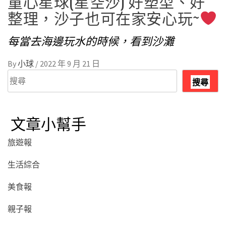
童心星球(星空沙) 好塑型、好
整理，沙子也可在家安心玩~
每當去海邊玩水的時候，看到沙灘
By
小球
/
2022 年 9 月 21 日
搜
搜尋
尋
文章小幫手
旅遊報
生活綜合
美食報
親子報