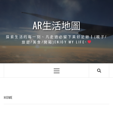
Skip
to
content
AR生活地圖
探索生活的每一刻、凡走過必留下美好足跡┃(親子/
旅遊/美食/開箱)ENJOY MY LIFE~
Primary
Menu
HOME