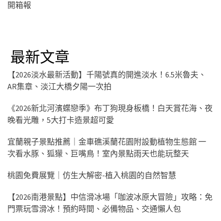
開箱報
最新文章
【2026淡水最新活動】千陽號真的開進淡水！6.5米魯夫、
AR集章、淡江大橋夕陽一次拍
《2026新北河濱蝶戀季》布丁狗現身板橋！白天賞花海、夜
晚看光雕，5大打卡造景超可愛
宜蘭親子景點推薦｜金車礁溪蘭花園附設動植物生態館 一
次看水豚、狐獴、巨嘴鳥！室內景點雨天也能玩整天
桃園免費展覽｜仿生大解密-植入桃園的自然智慧
【2026南港景點】中信滑冰場「咖波冰原大冒險」攻略：免
門票玩雪滑冰！預約時間、必備物品、交通懶人包