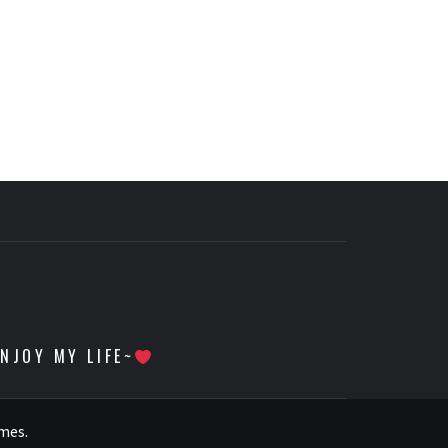
 MY LIFE~
emes
.