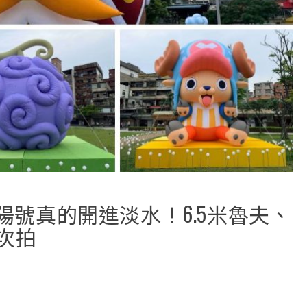
陽號真的開進淡水！6.5米魯夫、
次拍