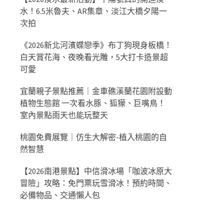
水！6.5米魯夫、AR集章、淡江大橋夕陽一
次拍
《2026新北河濱蝶戀季》布丁狗現身板橋！
白天賞花海、夜晚看光雕，5大打卡造景超
可愛
宜蘭親子景點推薦｜金車礁溪蘭花園附設動
植物生態館 一次看水豚、狐獴、巨嘴鳥！
室內景點雨天也能玩整天
桃園免費展覽｜仿生大解密-植入桃園的自
然智慧
【2026南港景點】中信滑冰場「咖波冰原大
冒險」攻略：免門票玩雪滑冰！預約時間、
必備物品、交通懶人包