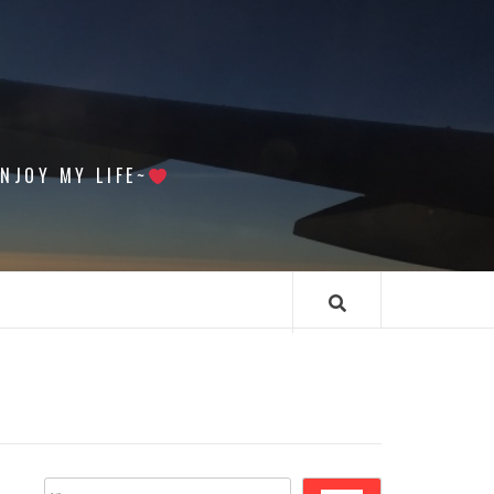
 MY LIFE~
搜