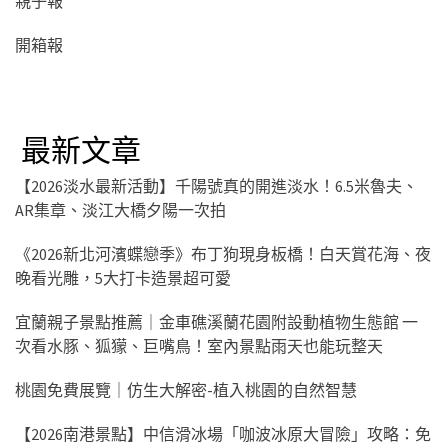
親子報
開箱報
最新文章
【2026淡水最新活動】千陽號真的開進淡水！6.5米魯夫、
AR集章、淡江大橋夕陽一次拍
《2026新北河濱蝶戀季》布丁狗現身板橋！白天賞花海、夜
晚看光雕，5大打卡造景超可愛
宜蘭親子景點推薦｜金車礁溪蘭花園附設動植物生態館 一
次看水豚、狐獴、巨嘴鳥！室內景點雨天也能玩整天
桃園免費展覽｜仿生大解密-植入桃園的自然智慧
【2026南港景點】中信滑冰場「咖波冰原大冒險」攻略：免