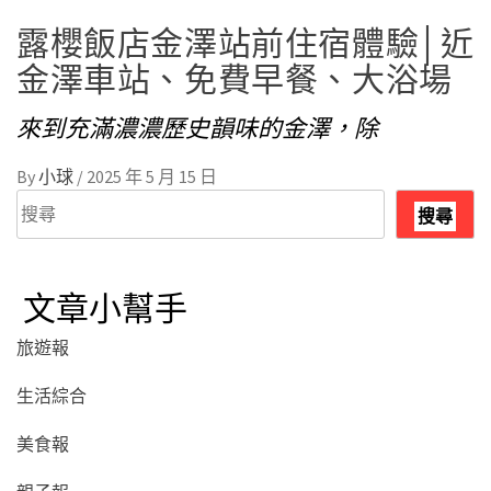
露櫻飯店金澤站前住宿體驗│近
金澤車站、免費早餐、大浴場
來到充滿濃濃歷史韻味的金澤，除
By
小球
/
2025 年 5 月 15 日
搜
搜尋
尋
文章小幫手
旅遊報
生活綜合
美食報