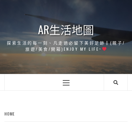
Skip
to
content
AR生活地圖
探索生活的每一刻、凡走過必留下美好足跡┃(親子/
旅遊/美食/開箱)ENJOY MY LIFE~
Primary
Menu
HOME