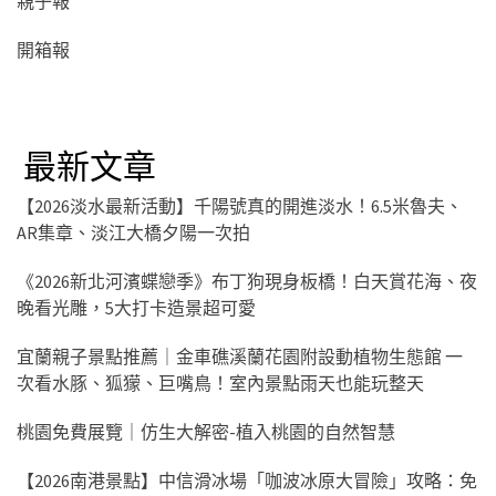
親子報
開箱報
最新文章
【2026淡水最新活動】千陽號真的開進淡水！6.5米魯夫、
AR集章、淡江大橋夕陽一次拍
《2026新北河濱蝶戀季》布丁狗現身板橋！白天賞花海、夜
晚看光雕，5大打卡造景超可愛
宜蘭親子景點推薦｜金車礁溪蘭花園附設動植物生態館 一
次看水豚、狐獴、巨嘴鳥！室內景點雨天也能玩整天
桃園免費展覽｜仿生大解密-植入桃園的自然智慧
【2026南港景點】中信滑冰場「咖波冰原大冒險」攻略：免