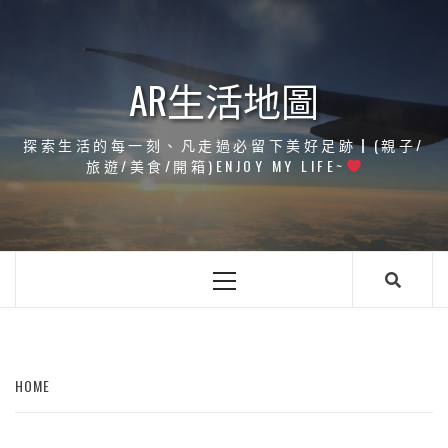
Skip
to
content
AR生活地圖
探索生活的每一刻、凡走過必留下美好足跡┃(親子/
旅遊/美食/開箱)ENJOY MY LIFE~
Primary
Menu
HOME