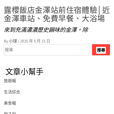
露櫻飯店金澤站前住宿體驗│近
金澤車站、免費早餐、大浴場
來到充滿濃濃歷史韻味的金澤，除
By
小球
/
2025 年 5 月 15 日
搜
搜尋
尋
文章小幫手
旅遊報
生活綜合
美食報