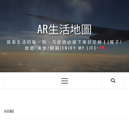
Skip
to
content
AR生活地圖
探索生活的每一刻、凡走過必留下美好足跡┃(親子/
旅遊/美食/開箱)ENJOY MY LIFE~
Primary
Menu
HOME