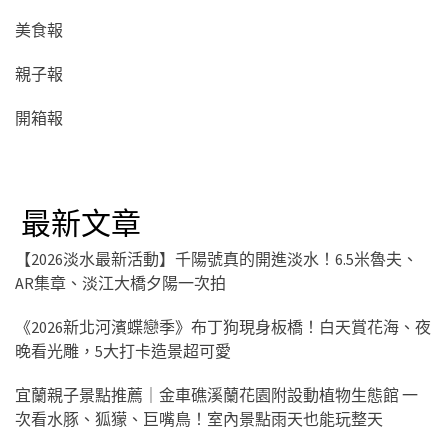
美食報
親子報
開箱報
最新文章
【2026淡水最新活動】千陽號真的開進淡水！6.5米魯夫、
AR集章、淡江大橋夕陽一次拍
《2026新北河濱蝶戀季》布丁狗現身板橋！白天賞花海、夜
晚看光雕，5大打卡造景超可愛
宜蘭親子景點推薦｜金車礁溪蘭花園附設動植物生態館 一
次看水豚、狐獴、巨嘴鳥！室內景點雨天也能玩整天