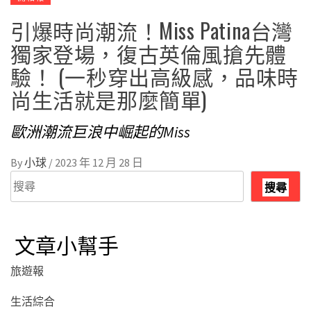
引爆時尚潮流！Miss Patina台灣
獨家登場，復古英倫風搶先體
驗！ (一秒穿出高級感，品味時
尚生活就是那麼簡單)
歐洲潮流巨浪中崛起的Miss
By
小球
/
2023 年 12 月 28 日
搜
搜尋
尋
文章小幫手
旅遊報
生活綜合