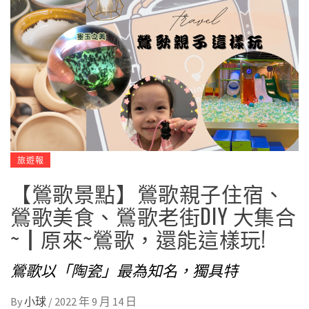
旅遊報
【鶯歌景點】鶯歌親子住宿、
鶯歌美食、鶯歌老街DIY 大集合
~┃原來~鶯歌，還能這樣玩!
鶯歌以「陶瓷」最為知名，獨具特
By
小球
/
2022 年 9 月 14 日