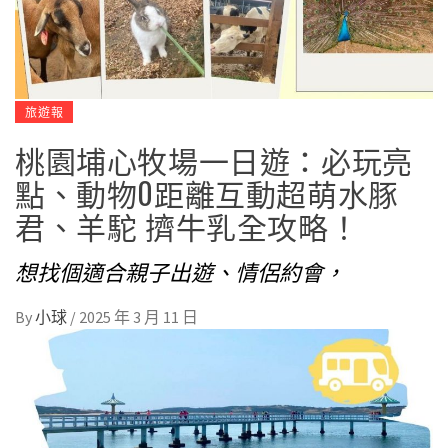
旅遊報
桃園埔心牧場一日遊：必玩亮
點、動物0距離互動超萌水豚
君、羊駝 擠牛乳全攻略！
想找個適合親子出遊、情侶約會，
By
小球
/
2025 年 3 月 11 日