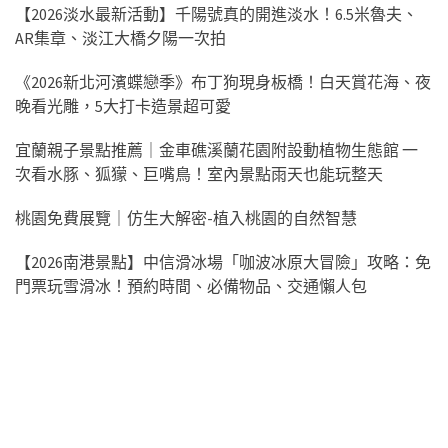
【2026淡水最新活動】千陽號真的開進淡水！6.5米魯夫、
AR集章、淡江大橋夕陽一次拍
《2026新北河濱蝶戀季》布丁狗現身板橋！白天賞花海、夜
晚看光雕，5大打卡造景超可愛
宜蘭親子景點推薦｜金車礁溪蘭花園附設動植物生態館 一
次看水豚、狐獴、巨嘴鳥！室內景點雨天也能玩整天
桃園免費展覽｜仿生大解密-植入桃園的自然智慧
【2026南港景點】中信滑冰場「咖波冰原大冒險」攻略：免
門票玩雪滑冰！預約時間、必備物品、交通懶人包