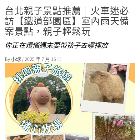
台北親子景點推薦｜火車迷必
訪【鐵道部園區】室內雨天備
案景點，親子輕鬆玩
你正在煩惱週末要帶孩子去哪裡放
By
小球
/
2025 年 7 月 16 日