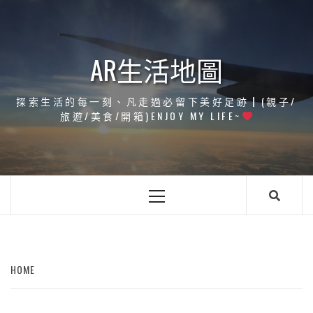
Skip
to
content
AR生活地圖
探索生活的每一刻、凡走過必留下美好足跡┃(親子/
旅遊/美食/開箱)ENJOY MY LIFE~
Primary
Menu
HOME