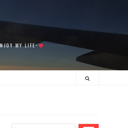
 MY LIFE~
搜