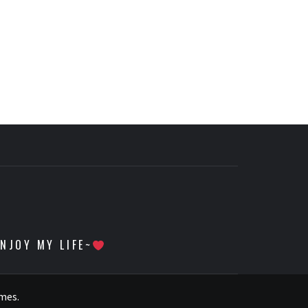
 MY LIFE~
emes
.