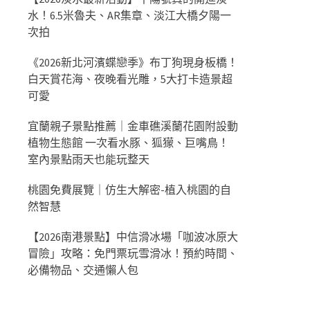
水！6.5米魯夫、AR集章、淡江大橋夕陽一
次拍
《2026新北河濱蝶戀季》布丁狗現身板橋！
白天賞花海、夜晚看光雕，5大打卡造景超
可愛
宜蘭親子景點推薦｜金車礁溪蘭花園附設動
植物生態館 一次看水豚、狐獴、巨嘴鳥！
室內景點雨天也能玩整天
桃園免費展覽｜仿生大解密-植入桃園的自
然智慧
【2026南港景點】中信滑冰場「咖波冰原大
冒險」攻略：免門票玩雪滑冰！預約時間、
必備物品、交通懶人包