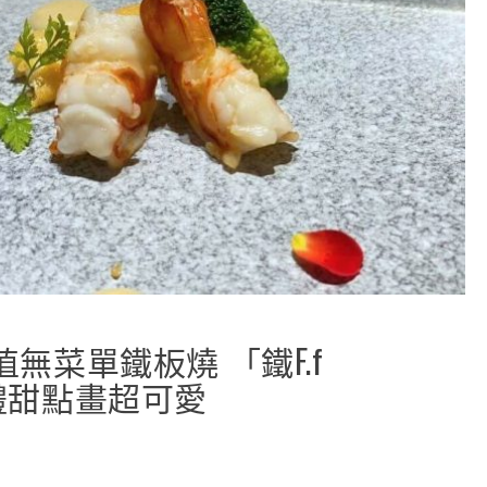
值無菜單鐵板燒 「鐵F.f
生日禮甜點畫超可愛