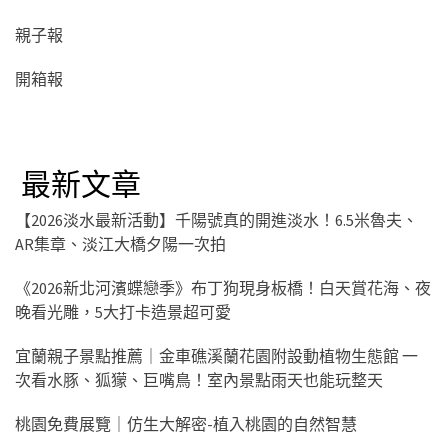
親子報
開箱報
最新文章
【2026淡水最新活動】千陽號真的開進淡水！6.5米魯夫、
AR集章、淡江大橋夕陽一次拍
《2026新北河濱蝶戀季》布丁狗現身板橋！白天賞花海、夜
晚看光雕，5大打卡造景超可愛
宜蘭親子景點推薦｜金車礁溪蘭花園附設動植物生態館 一
次看水豚、狐獴、巨嘴鳥！室內景點雨天也能玩整天
桃園免費展覽｜仿生大解密-植入桃園的自然智慧