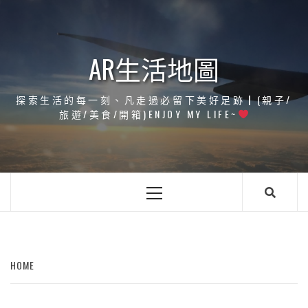
Skip
to
content
AR生活地圖
探索生活的每一刻、凡走過必留下美好足跡┃(親子/
旅遊/美食/開箱)ENJOY MY LIFE~
Primary
Menu
HOME