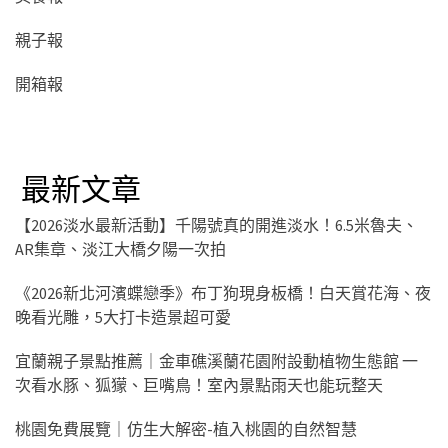
親子報
開箱報
最新文章
【2026淡水最新活動】千陽號真的開進淡水！6.5米魯夫、
AR集章、淡江大橋夕陽一次拍
《2026新北河濱蝶戀季》布丁狗現身板橋！白天賞花海、夜
晚看光雕，5大打卡造景超可愛
宜蘭親子景點推薦｜金車礁溪蘭花園附設動植物生態館 一
次看水豚、狐獴、巨嘴鳥！室內景點雨天也能玩整天
桃園免費展覽｜仿生大解密-植入桃園的自然智慧