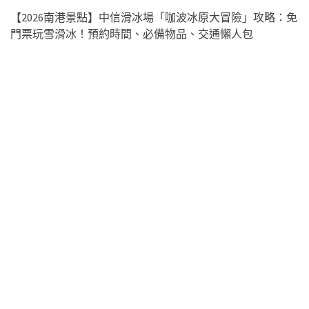
【2026南港景點】中信滑冰場「咖波冰原大冒險」攻略：免
門票玩雪滑冰！預約時間、必備物品、交通懶人包