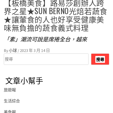
【板橋美食】路易莎創辦人跨
界之星★SUN BERNO光焙若蔬食
★讓葷食的人也好享受健康美
味無負擔的蔬食義式料理
「素」潮流可說是席捲全台，越來
By
小球
/
2023 年 3 月 14 日
搜
搜尋
尋
文章小幫手
旅遊報
生活綜合
美食報