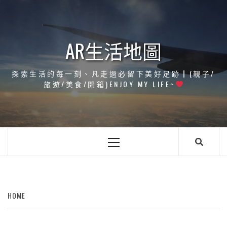
Skip
to
content
AR生活地圖
探索生活的每一刻、凡走過必留下美好足跡┃(親子/
旅遊/美食/開箱)ENJOY MY LIFE~
Primary
Menu
HOME