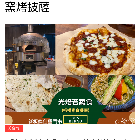
窯烤披薩
美食報