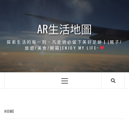
Skip
to
content
AR生活地圖
探索生活的每一刻、凡走過必留下美好足跡┃(親子/
旅遊/美食/開箱)ENJOY MY LIFE~
Primary
Menu
HOME