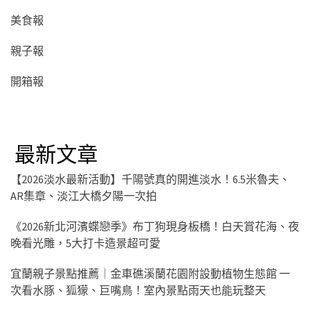
美食報
親子報
開箱報
最新文章
【2026淡水最新活動】千陽號真的開進淡水！6.5米魯夫、
AR集章、淡江大橋夕陽一次拍
《2026新北河濱蝶戀季》布丁狗現身板橋！白天賞花海、夜
晚看光雕，5大打卡造景超可愛
宜蘭親子景點推薦｜金車礁溪蘭花園附設動植物生態館 一
次看水豚、狐獴、巨嘴鳥！室內景點雨天也能玩整天