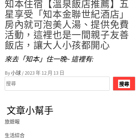
知本住宿【溫泉飯店推薦】五
星享受「知本金聯世紀酒店」
房內就可泡美人湯、提供免費
活動，這裡也是一間親子友善
飯店，讓大人小孩都開心
來去「知本」住一晚~ 這裡有:
By
小球
/
2023 年 12 月 13 日
搜
搜尋
尋
文章小幫手
旅遊報
生活綜合