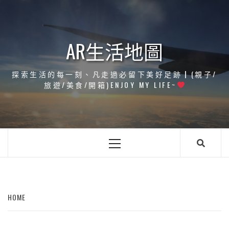
Skip
to
content
AR生活地圖
探索生活的每一刻、凡走過必留下美好足跡┃(親子/
旅遊/美食/開箱)ENJOY MY LIFE~
Primary
Menu
HOME