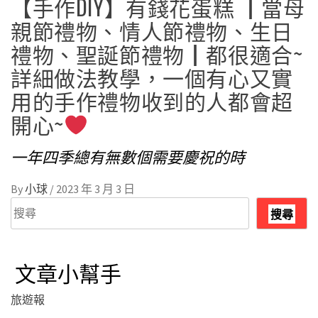
【手作DIY】有錢花蛋糕 ┃當母
親節禮物、情人節禮物、生日
禮物、聖誕節禮物┃都很適合~
詳細做法教學，一個有心又實
用的手作禮物收到的人都會超
開心~
一年四季總有無數個需要慶祝的時
By
小球
/
2023 年 3 月 3 日
搜
搜尋
尋
文章小幫手
旅遊報