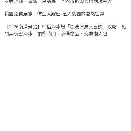
次看水豚、狐獴、巨嘴鳥！室內景點雨天也能玩整天
桃園免費展覽｜仿生大解密-植入桃園的自然智慧
【2026南港景點】中信滑冰場「咖波冰原大冒險」攻略：免
門票玩雪滑冰！預約時間、必備物品、交通懶人包