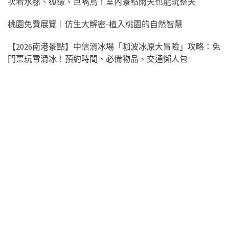
次看水豚、狐獴、巨嘴鳥！室內景點雨天也能玩整天
桃園免費展覽｜仿生大解密-植入桃園的自然智慧
【2026南港景點】中信滑冰場「咖波冰原大冒險」攻略：免
門票玩雪滑冰！預約時間、必備物品、交通懶人包