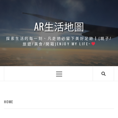
Skip
to
content
AR生活地圖
探索生活的每一刻、凡走過必留下美好足跡┃(親子/
旅遊/美食/開箱)ENJOY MY LIFE~
Primary
Menu
HOME