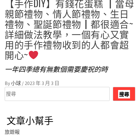
【手作DIY】有錢花蛋糕 ┃當母
親節禮物、情人節禮物、生日
禮物、聖誕節禮物┃都很適合~
詳細做法教學，一個有心又實
用的手作禮物收到的人都會超
開心~
一年四季總有無數個需要慶祝的時
By
小球
/
2023 年 3 月 3 日
搜
搜尋
尋
文章小幫手
旅遊報