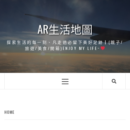
Skip
to
content
AR生活地圖
探索生活的每一刻、凡走過必留下美好足跡┃(親子/
旅遊/美食/開箱)ENJOY MY LIFE~
Primary
Menu
HOME