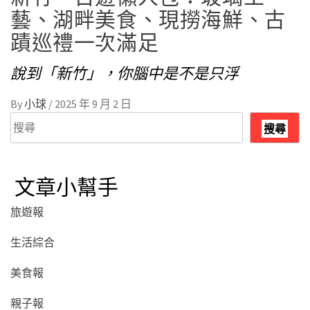
藝、湖畔美食、現撈海鮮、古
蹟巡禮一次滿足
說到「新竹」，你腦中是不是只浮
By
小球
/
2025 年 9 月 2 日
搜
搜尋
尋
文章小幫手
旅遊報
生活綜合
美食報
親子報