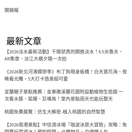
開箱報
最新文章
【2026淡水最新活動】千陽號真的開進淡水！6.5米魯夫、
AR集章、淡江大橋夕陽一次拍
《2026新北河濱蝶戀季》布丁狗現身板橋！白天賞花海、夜
晚看光雕，5大打卡造景超可愛
宜蘭親子景點推薦｜金車礁溪蘭花園附設動植物生態館 一
次看水豚、狐獴、巨嘴鳥！室內景點雨天也能玩整天
桃園免費展覽｜仿生大解密-植入桃園的自然智慧
【2026南港景點】中信滑冰場「咖波冰原大冒險」攻略：免
門票玩雪滑冰！預約時間、必備物品、交通懶人包