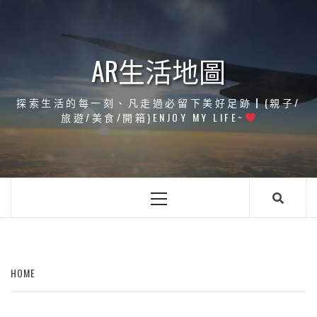
Skip
to
content
AR生活地圖
探索生活的每一刻、凡走過必留下美好足跡┃(親子/
旅遊/美食/開箱)ENJOY MY LIFE~
Primary
Menu
HOME