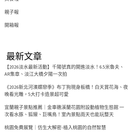
親子報
開箱報
最新文章
【2026淡水最新活動】千陽號真的開進淡水！6.5米魯夫、
AR集章、淡江大橋夕陽一次拍
《2026新北河濱蝶戀季》布丁狗現身板橋！白天賞花海、夜
晚看光雕，5大打卡造景超可愛
宜蘭親子景點推薦｜金車礁溪蘭花園附設動植物生態館 一
次看水豚、狐獴、巨嘴鳥！室內景點雨天也能玩整天
桃園免費展覽｜仿生大解密-植入桃園的自然智慧