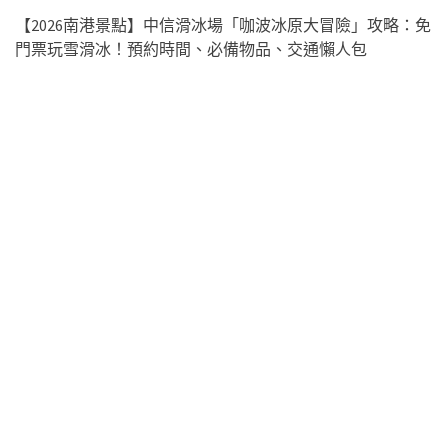
【2026南港景點】中信滑冰場「咖波冰原大冒險」攻略：免
門票玩雪滑冰！預約時間、必備物品、交通懶人包