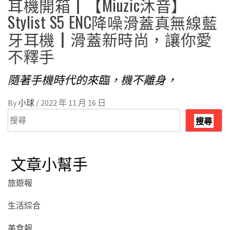
耳機開箱┃【Miuzic沐音】
Stylist S5 ENC降噪滑蓋真無線藍
牙耳機┃滑蓋新時尚，讓你愛
不釋手
隨著手機時代的來臨，機不離身，
By
小球
/
2022 年 11 月 16 日
搜
搜尋
尋
文章小幫手
旅遊報
生活綜合
美食報