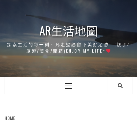
Skip
to
content
AR生活地圖
探索生活的每一刻、凡走過必留下美好足跡┃(親子/
旅遊/美食/開箱)ENJOY MY LIFE~
Primary
Menu
HOME