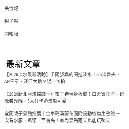
美食報
親子報
開箱報
最新文章
【2026淡水最新活動】千陽號真的開進淡水！6.5米魯夫、
AR集章、淡江大橋夕陽一次拍
《2026新北河濱蝶戀季》布丁狗現身板橋！白天賞花海、夜
晚看光雕，5大打卡造景超可愛
宜蘭親子景點推薦｜金車礁溪蘭花園附設動植物生態館 一
次看水豚、狐獴、巨嘴鳥！室內景點雨天也能玩整天