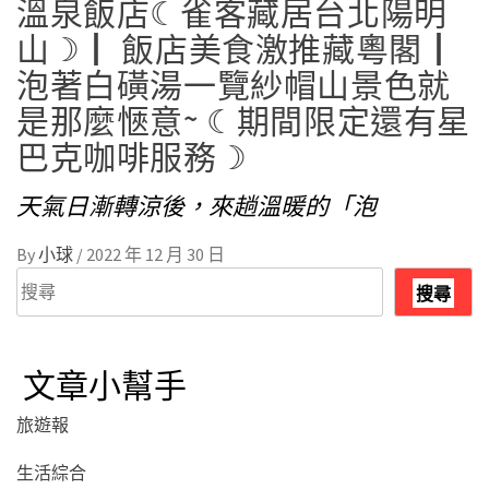
溫泉飯店☾雀客藏居台北陽明
山☽┃ 飯店美食激推藏粵閣┃
泡著白磺湯一覽紗帽山景色就
是那麼愜意~ ☾期間限定還有星
巴克咖啡服務☽
天氣日漸轉涼後，來趟溫暖的「泡
By
小球
/
2022 年 12 月 30 日
搜
搜尋
尋
文章小幫手
旅遊報
生活綜合