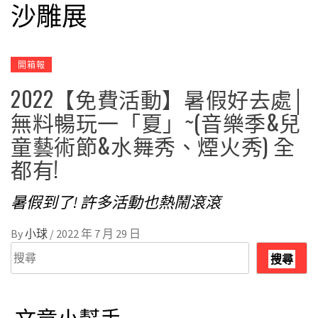
沙雕展
開箱報
2022【免費活動】暑假好去處│
無料暢玩一「夏」~(音樂季&兒
童藝術節&水舞秀、煙火秀) 全
都有!
暑假到了! 許多活動也熱鬧滾滾
By
小球
/
2022 年 7 月 29 日
搜
搜尋
尋
文章小幫手