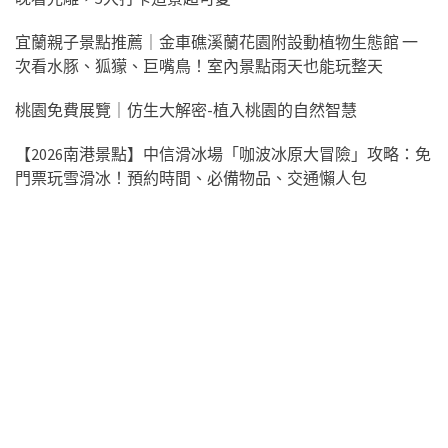
宜蘭親子景點推薦｜金車礁溪蘭花園附設動植物生態館 一
次看水豚、狐獴、巨嘴鳥！室內景點雨天也能玩整天
桃園免費展覽｜仿生大解密-植入桃園的自然智慧
【2026南港景點】中信滑冰場「咖波冰原大冒險」攻略：免
門票玩雪滑冰！預約時間、必備物品、交通懶人包