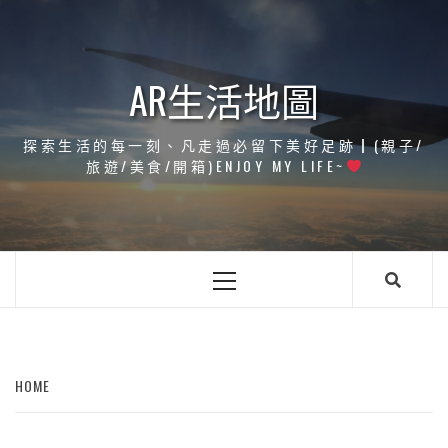
Skip
to
content
AR生活地圖
探索生活的每一刻、凡走過必留下美好足跡┃(親子/
旅遊/美食/開箱)ENJOY MY LIFE~
Primary
Menu
HOME