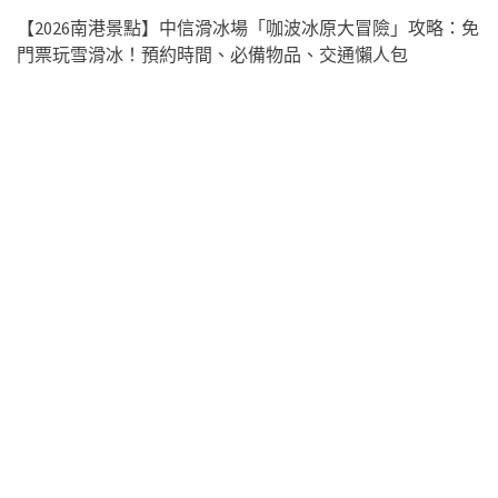
【2026南港景點】中信滑冰場「咖波冰原大冒險」攻略：免
門票玩雪滑冰！預約時間、必備物品、交通懶人包