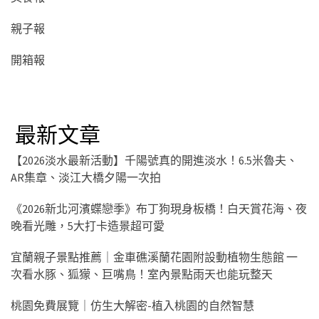
親子報
開箱報
最新文章
【2026淡水最新活動】千陽號真的開進淡水！6.5米魯夫、
AR集章、淡江大橋夕陽一次拍
《2026新北河濱蝶戀季》布丁狗現身板橋！白天賞花海、夜
晚看光雕，5大打卡造景超可愛
宜蘭親子景點推薦｜金車礁溪蘭花園附設動植物生態館 一
次看水豚、狐獴、巨嘴鳥！室內景點雨天也能玩整天
桃園免費展覽｜仿生大解密-植入桃園的自然智慧