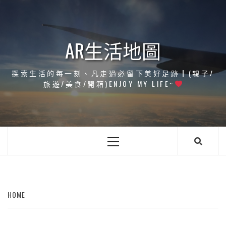
Skip
to
content
AR生活地圖
探索生活的每一刻、凡走過必留下美好足跡┃(親子/
旅遊/美食/開箱)ENJOY MY LIFE~
Primary
Menu
HOME