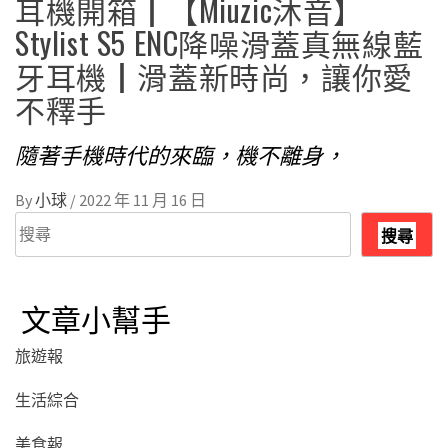
耳機開箱┃【Miuzic沐音】
Stylist S5 ENC降噪滑蓋真無線藍
牙耳機┃滑蓋新時尚，讓你愛
不釋手
隨著手機時代的來臨，機不離身，
By
小球
/
2022 年 11 月 16 日
搜
搜尋
尋
文章小幫手
旅遊報
生活綜合
美食報