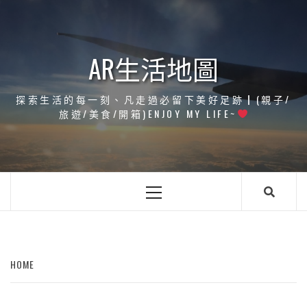
Skip
to
content
AR生活地圖
探索生活的每一刻、凡走過必留下美好足跡┃(親子/
旅遊/美食/開箱)ENJOY MY LIFE~
Primary
Menu
HOME