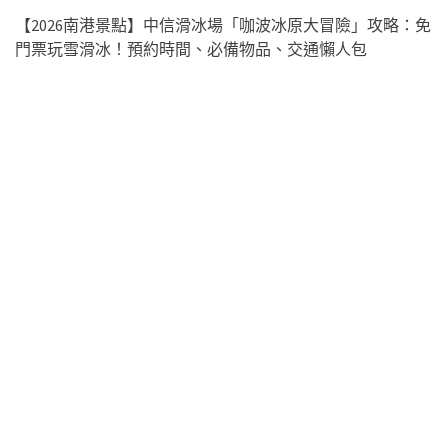
【2026南港景點】中信滑冰場「咖波冰原大冒險」攻略：免
門票玩雪滑冰！預約時間、必備物品、交通懶人包