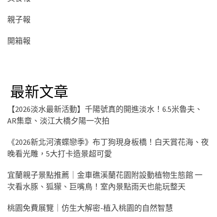
親子報
開箱報
最新文章
【2026淡水最新活動】千陽號真的開進淡水！6.5米魯夫、
AR集章、淡江大橋夕陽一次拍
《2026新北河濱蝶戀季》布丁狗現身板橋！白天賞花海、夜
晚看光雕，5大打卡造景超可愛
宜蘭親子景點推薦｜金車礁溪蘭花園附設動植物生態館 一
次看水豚、狐獴、巨嘴鳥！室內景點雨天也能玩整天
桃園免費展覽｜仿生大解密-植入桃園的自然智慧