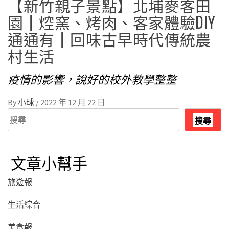
【新竹親子景點】北埔麥客田
園┃焢窯、烤肉、客家體驗DIY
通通有┃回味古早時代傳統農
村生活
疫情的影響，說好的校外教學整整
By
小球
/
2022 年 12 月 22 日
搜
搜尋
尋
文章小幫手
旅遊報
生活綜合
美食報