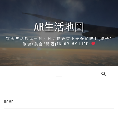
Skip
to
content
AR生活地圖
探索生活的每一刻、凡走過必留下美好足跡┃(親子/
旅遊/美食/開箱)ENJOY MY LIFE~
Primary
Menu
HOME