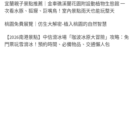
宜蘭親子景點推薦｜金車礁溪蘭花園附設動植物生態館 一
次看水豚、狐獴、巨嘴鳥！室內景點雨天也能玩整天
桃園免費展覽｜仿生大解密-植入桃園的自然智慧
【2026南港景點】中信滑冰場「咖波冰原大冒險」攻略：免
門票玩雪滑冰！預約時間、必備物品、交通懶人包