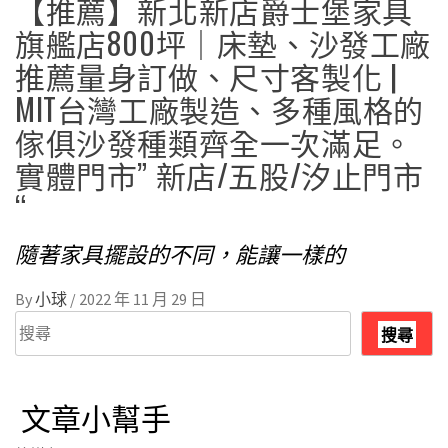
【推薦】新北新店爵士堡家具
旗艦店800坪｜床墊、沙發工廠
推薦量身訂做、尺寸客製化 |
MIT台灣工廠製造、多種風格的
傢俱沙發種類齊全一次滿足。
實體門市” 新店/五股/汐止門市
“
隨著家具擺設的不同，能讓一樣的
By
小球
/
2022 年 11 月 29 日
搜
搜尋
尋
文章小幫手