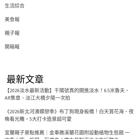
生活綜合
美食報
親子報
開箱報
最新文章
【2026淡水最新活動】千陽號真的開進淡水！6.5米魯夫、
AR集章、淡江大橋夕陽一次拍
《2026新北河濱蝶戀季》布丁狗現身板橋！白天賞花海、夜
晚看光雕，5大打卡造景超可愛
宜蘭親子景點推薦｜金車礁溪蘭花園附設動植物生態館 一