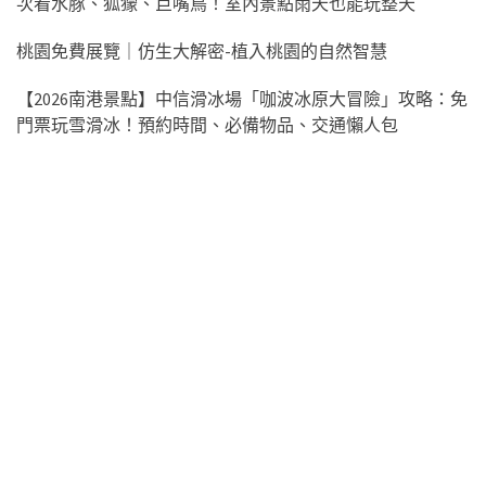
次看水豚、狐獴、巨嘴鳥！室內景點雨天也能玩整天
桃園免費展覽｜仿生大解密-植入桃園的自然智慧
【2026南港景點】中信滑冰場「咖波冰原大冒險」攻略：免
門票玩雪滑冰！預約時間、必備物品、交通懶人包