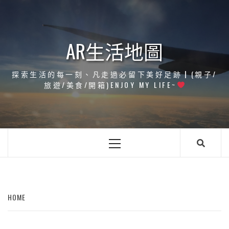
Skip
to
content
AR生活地圖
探索生活的每一刻、凡走過必留下美好足跡┃(親子/
旅遊/美食/開箱)ENJOY MY LIFE~
Primary
Menu
HOME