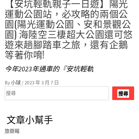
【安坑輕軌親子一日遊】陽光
運動公園站，必攻略的兩個公
園(陽光運動公園、安和景觀公
園) 海陸空三棲超大公園還可悠
遊來趟腳踏車之旅，還有企鵝
等著你唷!
今年2023年通車的『安坑輕軌
By
小球
/
2023 年 3 月 7 日
搜
搜尋
尋
文章小幫手
旅遊報