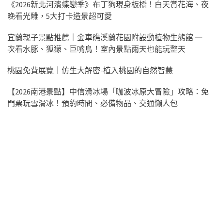
《2026新北河濱蝶戀季》布丁狗現身板橋！白天賞花海、夜
晚看光雕，5大打卡造景超可愛
宜蘭親子景點推薦｜金車礁溪蘭花園附設動植物生態館 一
次看水豚、狐獴、巨嘴鳥！室內景點雨天也能玩整天
桃園免費展覽｜仿生大解密-植入桃園的自然智慧
【2026南港景點】中信滑冰場「咖波冰原大冒險」攻略：免
門票玩雪滑冰！預約時間、必備物品、交通懶人包