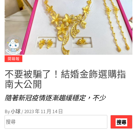
開箱報
不要被騙了！結婚金飾選購指
南大公開
隨著新冠疫情逐漸趨緩穩定，不少
By
小球
/
2023 年 11 月 14 日
搜
搜尋
尋