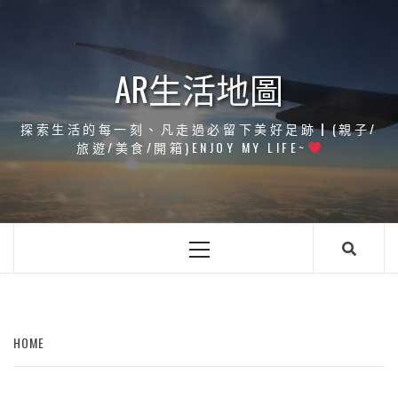
Skip
to
content
AR生活地圖
探索生活的每一刻、凡走過必留下美好足跡┃(親子/
旅遊/美食/開箱)ENJOY MY LIFE~
Primary
Menu
HOME