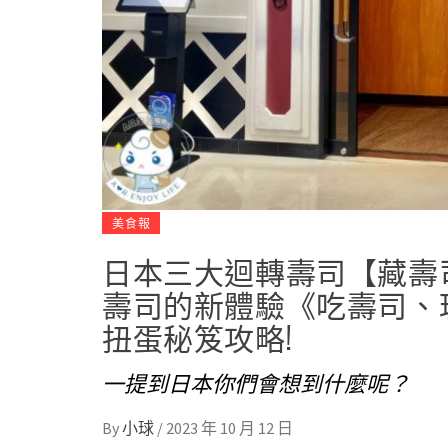
美食報
日本三大迴轉壽司【藏壽司 く
壽司的新體驗《吃壽司、
扭蛋秘笈攻略!
一提到日本你們會想到什麼呢？
By
小球
/
2023 年 10 月 12 日