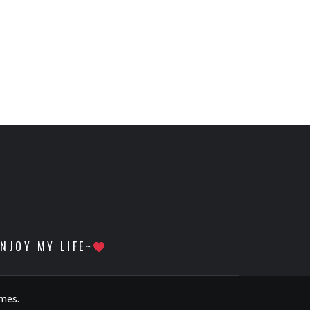
 MY LIFE~
emes
.