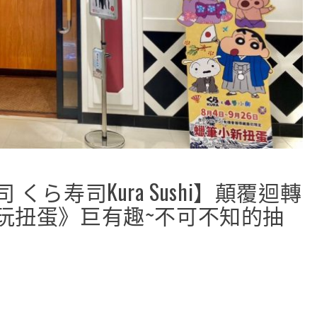
ら寿司Kura Sushi】顛覆迴轉
玩扭蛋》巨有趣~不可不知的抽