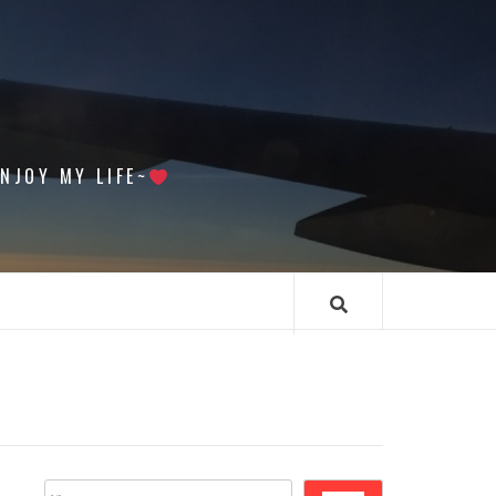
 MY LIFE~
搜