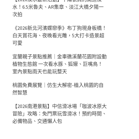
水！6.5米魯夫、AR集章、淡江大橋夕陽一
次拍
《2026新北河濱蝶戀季》布丁狗現身板橋！
白天賞花海、夜晚看光雕，5大打卡造景超
可愛
宜蘭親子景點推薦｜金車礁溪蘭花園附設動
植物生態館 一次看水豚、狐獴、巨嘴鳥！
室內景點雨天也能玩整天
桃園免費展覽｜仿生大解密-植入桃園的自
然智慧
【2026南港景點】中信滑冰場「咖波冰原大
冒險」攻略：免門票玩雪滑冰！預約時間、
必備物品、交通懶人包