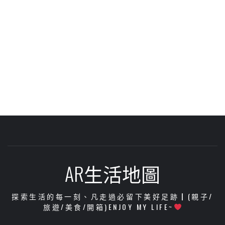
AR生活地圖
探索生活的每一刻、凡走過必留下美好足跡┃(親子/
旅遊/美食/開箱)ENJOY MY LIFE~