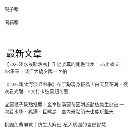
親子報
開箱報
最新文章
【2026淡水最新活動】千陽號真的開進淡水！6.5米魯夫、
AR集章、淡江大橋夕陽一次拍
《2026新北河濱蝶戀季》布丁狗現身板橋！白天賞花海、夜
晚看光雕，5大打卡造景超可愛
宜蘭親子景點推薦｜金車礁溪蘭花園附設動植物生態館 一
次看水豚、狐獴、巨嘴鳥！室內景點雨天也能玩整天
桃園免費展覽｜仿生大解密-植入桃園的自然智慧