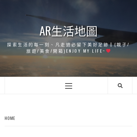
Skip
to
content
AR生活地圖
探索生活的每一刻、凡走過必留下美好足跡┃(親子/
旅遊/美食/開箱)ENJOY MY LIFE~
Primary
Menu
HOME