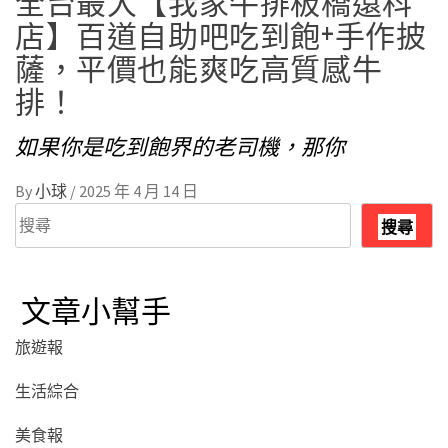
全台最大【我家牛排板橋遠科
店】百道自助吧吃到飽+手作披
薩，平價也能爽吃高質感牛
排！
如果你是吃到飽界的老司機，那你
By
小球
/
2025 年 4 月 14 日
搜
搜尋
尋
文章小幫手
旅遊報
生活綜合
美食報