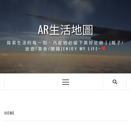
Skip
to
content
AR生活地圖
探索生活的每一刻、凡走過必留下美好足跡┃(親子/
旅遊/美食/開箱)ENJOY MY LIFE~
Primary
Menu
HOME