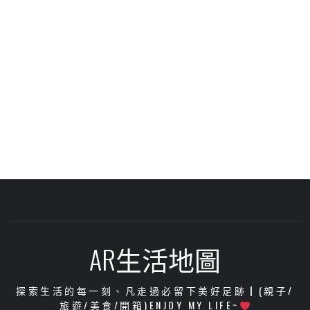
AR生活地圖
探索生活的每一刻、凡走過必留下美好足跡┃(親子/
旅遊/美食/開箱)ENJOY MY LIFE~