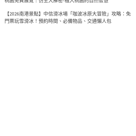
桃園免費展覽｜仿生大解密-植入桃園的自然智慧
【2026南港景點】中信滑冰場「咖波冰原大冒險」攻略：免
門票玩雪滑冰！預約時間、必備物品、交通懶人包