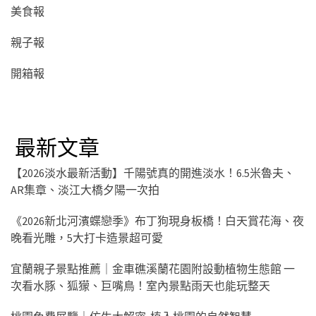
美食報
親子報
開箱報
最新文章
【2026淡水最新活動】千陽號真的開進淡水！6.5米魯夫、
AR集章、淡江大橋夕陽一次拍
《2026新北河濱蝶戀季》布丁狗現身板橋！白天賞花海、夜
晚看光雕，5大打卡造景超可愛
宜蘭親子景點推薦｜金車礁溪蘭花園附設動植物生態館 一
次看水豚、狐獴、巨嘴鳥！室內景點雨天也能玩整天