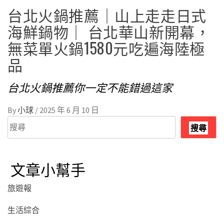
台北火鍋推薦｜山上走走日式
海鮮鍋物｜ 台北華山新開幕，
無菜單火鍋1580元吃遍海陸極
品
台北火鍋推薦你一定不能錯過這家
By
小球
/
2025 年 6 月 10 日
搜
搜尋
尋
文章小幫手
旅遊報
生活綜合