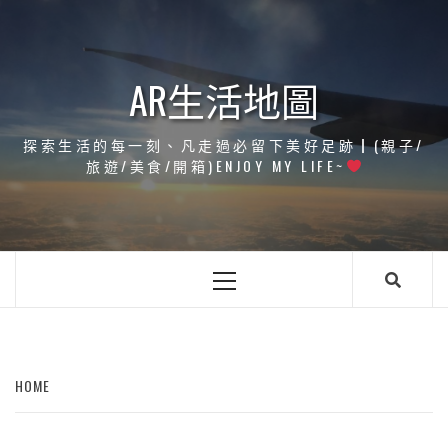
Skip
to
content
AR生活地圖
探索生活的每一刻、凡走過必留下美好足跡┃(親子/
旅遊/美食/開箱)ENJOY MY LIFE~
Primary
Menu
HOME