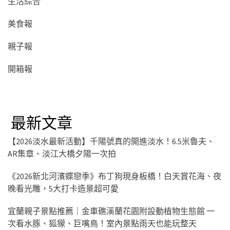
生活綜合
美食報
親子報
開箱報
最新文章
【2026淡水最新活動】千陽號真的開進淡水！6.5米魯夫、
AR集章、淡江大橋夕陽一次拍
《2026新北河濱蝶戀季》布丁狗現身板橋！白天賞花海、夜
晚看光雕，5大打卡造景超可愛
宜蘭親子景點推薦｜金車礁溪蘭花園附設動植物生態館 一
次看水豚、狐獴、巨嘴鳥！室內景點雨天也能玩整天