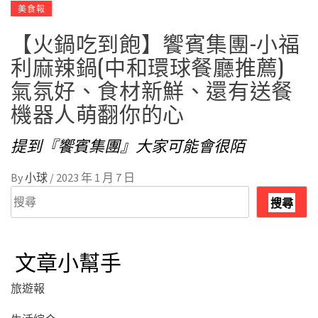
美食報
【火鍋吃到飽】饗賓集團-小福
利麻辣鍋(中和環球餐廳推薦)
氣氛好、食材新鮮、還有送餐
機器人萌翻你的心
提到『饗賓集團』大家可能會很陌
By
小球
/
2023 年 1 月 7 日
搜
搜尋
尋
文章小幫手
旅遊報