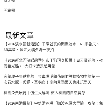
開箱報
最新文章
【2026淡水最新活動】千陽號真的開進淡水！6.5米魯夫、
AR集章、淡江大橋夕陽一次拍
《2026新北河濱蝶戀季》布丁狗現身板橋！白天賞花海、夜
晚看光雕，5大打卡造景超可愛
宜蘭親子景點推薦｜金車礁溪蘭花園附設動植物生態館 一
次看水豚、狐獴、巨嘴鳥！室內景點雨天也能玩整天
桃園免費展覽｜仿生大解密-植入桃園的自然智慧
【2026南港景點】中信滑冰場「咖波冰原大冒險」攻略：免