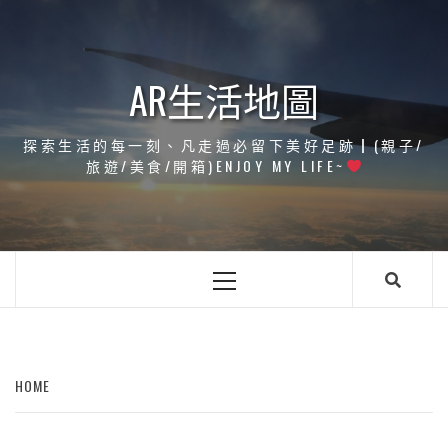
Skip
to
content
AR生活地圖
探索生活的每一刻、凡走過必留下美好足跡┃(親子/
旅遊/美食/開箱)ENJOY MY LIFE~
Primary
Menu
HOME