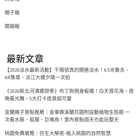
親子報
開箱報
最新文章
【2026淡水最新活動】千陽號真的開進淡水！6.5米魯夫、
AR集章、淡江大橋夕陽一次拍
《2026新北河濱蝶戀季》布丁狗現身板橋！白天賞花海、夜
晚看光雕，5大打卡造景超可愛
宜蘭親子景點推薦｜金車礁溪蘭花園附設動植物生態館 一
次看水豚、狐獴、巨嘴鳥！室內景點雨天也能玩整天
桃園免費展覽｜仿生大解密-植入桃園的自然智慧