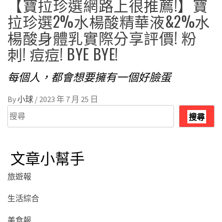
【寶拉珍選網路上很推薦!】寶
拉珍選2%水楊酸精華液&2%水
楊酸身體乳實際分享評價! 粉
刺! 痘痘! BYE BYE!
每個人，都會想要擁有一個好臉蛋
By
小球
/
2023 年 7 月 25 日
搜
搜尋
尋
文章小幫手
旅遊報
生活綜合
美食報