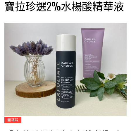
寶拉珍選2%水楊酸精華液
開箱報