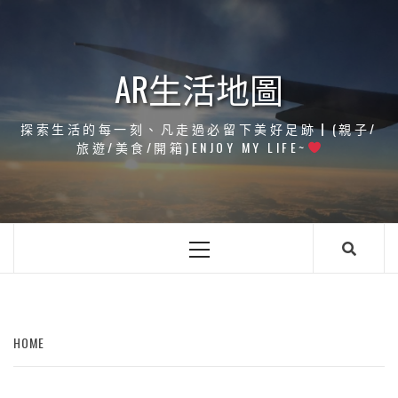
Skip
to
content
AR生活地圖
探索生活的每一刻、凡走過必留下美好足跡┃(親子/
旅遊/美食/開箱)ENJOY MY LIFE~
Primary
Menu
HOME