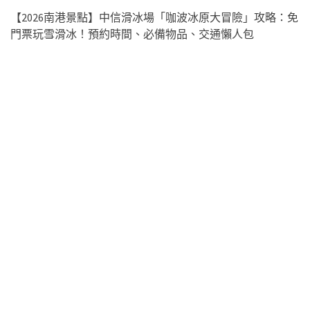
【2026南港景點】中信滑冰場「咖波冰原大冒險」攻略：免
門票玩雪滑冰！預約時間、必備物品、交通懶人包