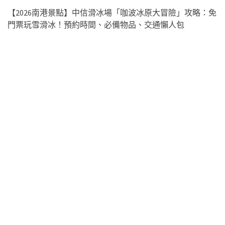
【2026南港景點】中信滑冰場「咖波冰原大冒險」攻略：免
門票玩雪滑冰！預約時間、必備物品、交通懶人包