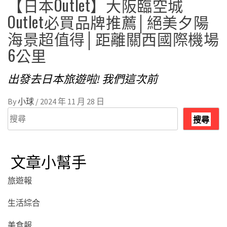
【日本Outlet】大阪臨空城
Outlet必買品牌推薦│絕美夕陽
海景超值得│距離關西國際機場
6公里
出發去日本旅遊啦! 我們這次前
By
小球
/
2024 年 11 月 28 日
搜
搜尋
尋
文章小幫手
旅遊報
生活綜合
美食報