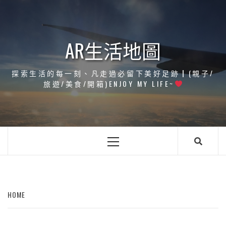
Skip
to
content
AR生活地圖
探索生活的每一刻、凡走過必留下美好足跡┃(親子/
旅遊/美食/開箱)ENJOY MY LIFE~
Primary
Menu
HOME