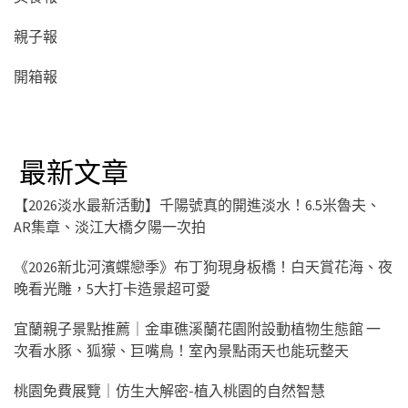
親子報
開箱報
最新文章
【2026淡水最新活動】千陽號真的開進淡水！6.5米魯夫、
AR集章、淡江大橋夕陽一次拍
《2026新北河濱蝶戀季》布丁狗現身板橋！白天賞花海、夜
晚看光雕，5大打卡造景超可愛
宜蘭親子景點推薦｜金車礁溪蘭花園附設動植物生態館 一
次看水豚、狐獴、巨嘴鳥！室內景點雨天也能玩整天
桃園免費展覽｜仿生大解密-植入桃園的自然智慧