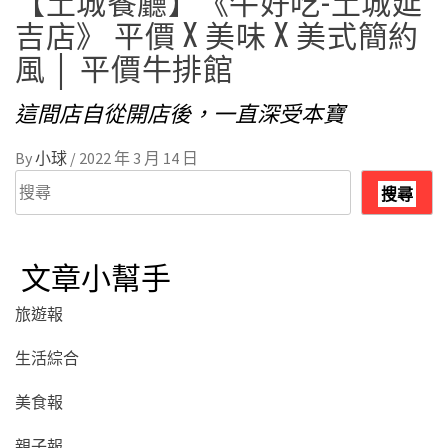
【土城餐廳】《牛好吃-土城延
吉店》 平價 X 美味 X 美式簡約
風 │ 平價牛排館
這間店自從開店後，一直深受本寶
By
小球
/
2022 年 3 月 14 日
搜
搜尋
尋
文章小幫手
旅遊報
生活綜合
美食報
親子報