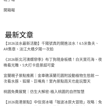
開箱報
最新文章
【2026淡水最新活動】千陽號真的開進淡水！6.5米魯夫、
AR集章、淡江大橋夕陽一次拍
《2026新北河濱蝶戀季》布丁狗現身板橋！白天賞花海、夜
晚看光雕，5大打卡造景超可愛
宜蘭親子景點推薦｜金車礁溪蘭花園附設動植物生態館 一
次看水豚、狐獴、巨嘴鳥！室內景點雨天也能玩整天
桃園免費展覽｜仿生大解密-植入桃園的自然智慧
【2026南港景點】中信滑冰場「咖波冰原大冒險」攻略：免