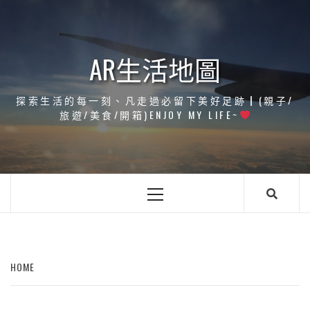
Skip
to
content
AR生活地圖
探索生活的每一刻、凡走過必留下美好足跡┃(親子/
旅遊/美食/開箱)ENJOY MY LIFE~
Primary
Menu
HOME