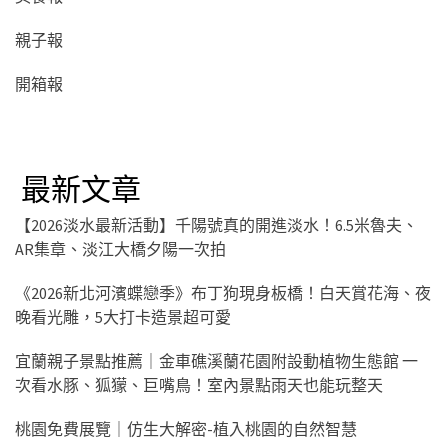
親子報
開箱報
最新文章
【2026淡水最新活動】千陽號真的開進淡水！6.5米魯夫、
AR集章、淡江大橋夕陽一次拍
《2026新北河濱蝶戀季》布丁狗現身板橋！白天賞花海、夜
晚看光雕，5大打卡造景超可愛
宜蘭親子景點推薦｜金車礁溪蘭花園附設動植物生態館 一
次看水豚、狐獴、巨嘴鳥！室內景點雨天也能玩整天
桃園免費展覽｜仿生大解密-植入桃園的自然智慧