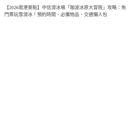
【2026南港景點】中信滑冰場「咖波冰原大冒險」攻略：免
門票玩雪滑冰！預約時間、必備物品、交通懶人包