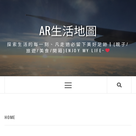
Skip
to
content
AR生活地圖
探索生活的每一刻、凡走過必留下美好足跡┃(親子/
旅遊/美食/開箱)ENJOY MY LIFE~
Primary
Menu
HOME