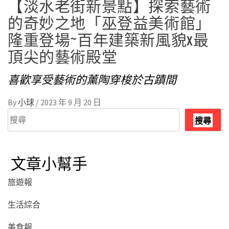
【淡水老街新景點】探索藝術
的奇妙之地「巫登益美術館」
隆重登場~百年建築新風貌x最
頂尖的藝術殿堂
喜歡享受藝術的薰陶穿梭於古蹟間
By
小球
/
2023 年 9 月 20 日
搜
搜尋
尋
文章小幫手
旅遊報
生活綜合
美食報