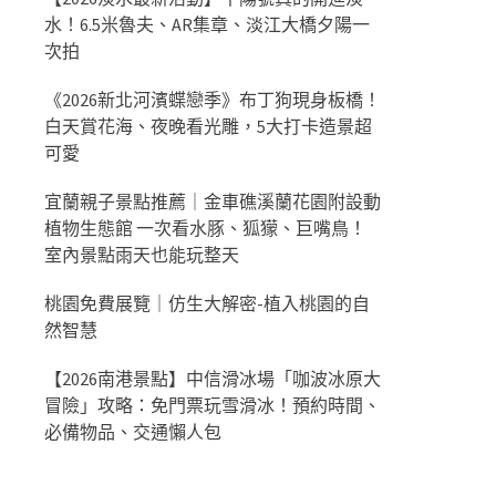
水！6.5米魯夫、AR集章、淡江大橋夕陽一
次拍
《2026新北河濱蝶戀季》布丁狗現身板橋！
白天賞花海、夜晚看光雕，5大打卡造景超
可愛
宜蘭親子景點推薦｜金車礁溪蘭花園附設動
植物生態館 一次看水豚、狐獴、巨嘴鳥！
室內景點雨天也能玩整天
桃園免費展覽｜仿生大解密-植入桃園的自
然智慧
【2026南港景點】中信滑冰場「咖波冰原大
冒險」攻略：免門票玩雪滑冰！預約時間、
必備物品、交通懶人包