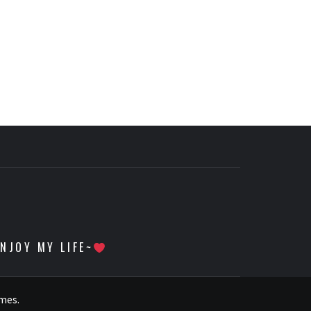
 MY LIFE~
emes
.