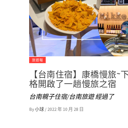
旅遊報
【台南住宿】康橋慢旅~
格開啟了一趟慢旅之宿
台南親子住宿/台南旅遊 經過了
By
小球
/
2022 年 10 月 28 日