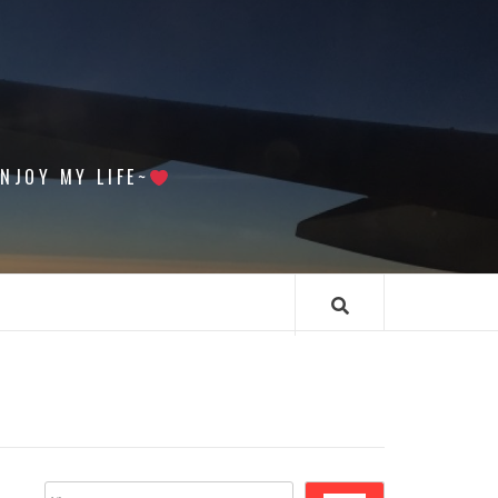
 MY LIFE~
搜