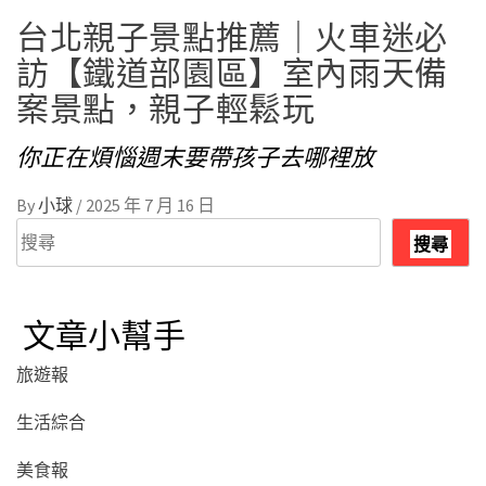
台北親子景點推薦｜火車迷必
訪【鐵道部園區】室內雨天備
案景點，親子輕鬆玩
你正在煩惱週末要帶孩子去哪裡放
By
小球
/
2025 年 7 月 16 日
搜
搜尋
尋
文章小幫手
旅遊報
生活綜合
美食報