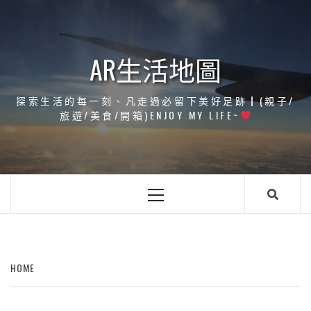
Skip
to
content
AR生活地圖
探索生活的每一刻、凡走過必留下美好足跡┃(親子/
旅遊/美食/開箱)ENJOY MY LIFE~
Primary
Menu
HOME