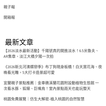
親子報
開箱報
最新文章
【2026淡水最新活動】千陽號真的開進淡水！6.5米魯夫、
AR集章、淡江大橋夕陽一次拍
《2026新北河濱蝶戀季》布丁狗現身板橋！白天賞花海、夜
晚看光雕，5大打卡造景超可愛
宜蘭親子景點推薦｜金車礁溪蘭花園附設動植物生態館 一
次看水豚、狐獴、巨嘴鳥！室內景點雨天也能玩整天
桃園免費展覽｜仿生大解密-植入桃園的自然智慧