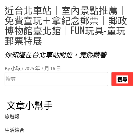
近台北車站｜室內景點推薦｜
免費童玩＋拿紀念郵票｜郵政
博物館臺北館｜FUN玩具-童玩
郵票特展
你知道在台北車站附近，竟然藏著
By
小球
/
2025 年 7 月 16 日
搜
搜尋
尋
文章小幫手
旅遊報
生活綜合