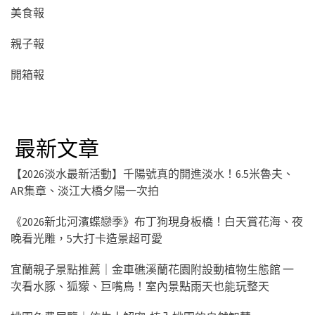
美食報
親子報
開箱報
最新文章
【2026淡水最新活動】千陽號真的開進淡水！6.5米魯夫、
AR集章、淡江大橋夕陽一次拍
《2026新北河濱蝶戀季》布丁狗現身板橋！白天賞花海、夜
晚看光雕，5大打卡造景超可愛
宜蘭親子景點推薦｜金車礁溪蘭花園附設動植物生態館 一
次看水豚、狐獴、巨嘴鳥！室內景點雨天也能玩整天