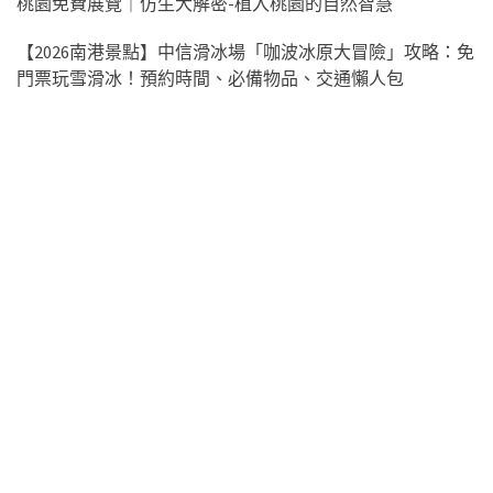
桃園免費展覽｜仿生大解密-植入桃園的自然智慧
【2026南港景點】中信滑冰場「咖波冰原大冒險」攻略：免
門票玩雪滑冰！預約時間、必備物品、交通懶人包