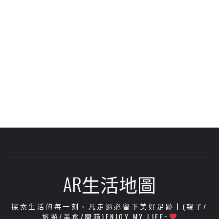
AR生活地圖
探索生活的每一刻、凡走過必留下美好足跡┃(親子/
旅遊/美食/開箱)ENJOY MY LIFE~