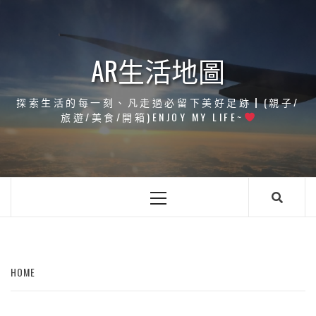
Skip
to
content
AR生活地圖
探索生活的每一刻、凡走過必留下美好足跡┃(親子/
旅遊/美食/開箱)ENJOY MY LIFE~
Primary
Menu
HOME