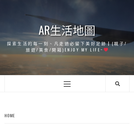
Skip
to
content
AR生活地圖
探索生活的每一刻、凡走過必留下美好足跡┃(親子/
旅遊/美食/開箱)ENJOY MY LIFE~
Primary
Menu
HOME