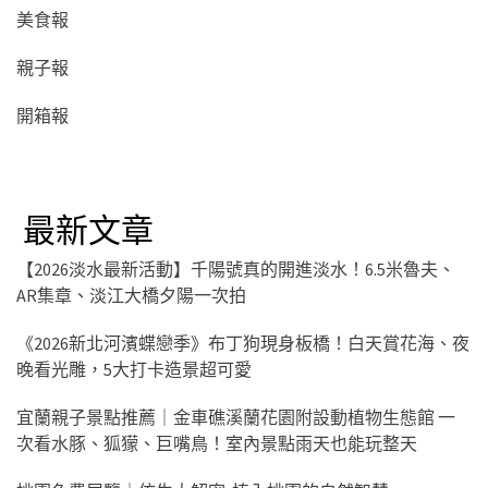
美食報
親子報
開箱報
最新文章
【2026淡水最新活動】千陽號真的開進淡水！6.5米魯夫、
AR集章、淡江大橋夕陽一次拍
《2026新北河濱蝶戀季》布丁狗現身板橋！白天賞花海、夜
晚看光雕，5大打卡造景超可愛
宜蘭親子景點推薦｜金車礁溪蘭花園附設動植物生態館 一
次看水豚、狐獴、巨嘴鳥！室內景點雨天也能玩整天