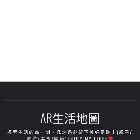
AR生活地圖
探索生活的每一刻、凡走過必留下美好足跡┃(親子/
旅遊/美食/開箱)ENJOY MY LIFE~