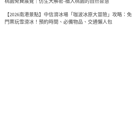
桃園免費展覽｜仿生大解密-植入桃園的自然智慧
【2026南港景點】中信滑冰場「咖波冰原大冒險」攻略：免
門票玩雪滑冰！預約時間、必備物品、交通懶人包