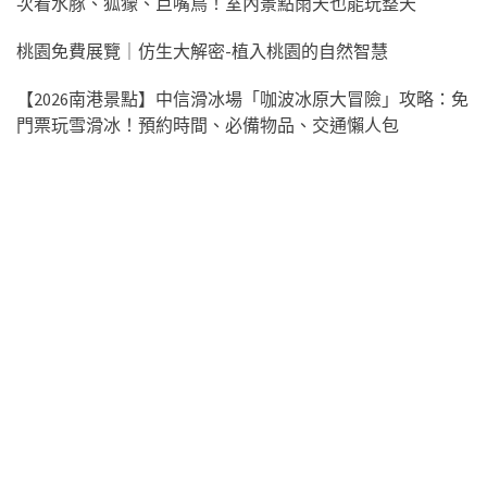
次看水豚、狐獴、巨嘴鳥！室內景點雨天也能玩整天
桃園免費展覽｜仿生大解密-植入桃園的自然智慧
【2026南港景點】中信滑冰場「咖波冰原大冒險」攻略：免
門票玩雪滑冰！預約時間、必備物品、交通懶人包