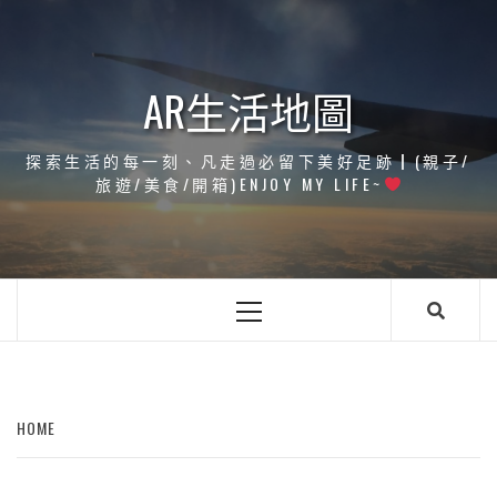
Skip
to
content
AR生活地圖
探索生活的每一刻、凡走過必留下美好足跡┃(親子/
旅遊/美食/開箱)ENJOY MY LIFE~
Primary
Menu
HOME