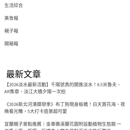
生活綜合
美食報
親子報
開箱報
最新文章
【2026淡水最新活動】千陽號真的開進淡水！6.5米魯夫、
AR集章、淡江大橋夕陽一次拍
《2026新北河濱蝶戀季》布丁狗現身板橋！白天賞花海、夜
晚看光雕，5大打卡造景超可愛
宜蘭親子景點推薦｜金車礁溪蘭花園附設動植物生態館 一