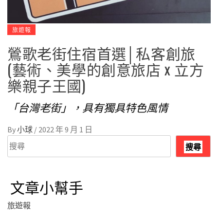
旅遊報
鶯歌老街住宿首選│私客創旅
(藝術、美學的創意旅店 x 立方
樂親子王國)
「台灣老街」，具有獨具特色風情
By
小球
/
2022 年 9 月 1 日
搜
搜尋
尋
文章小幫手
旅遊報