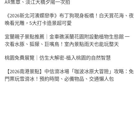
AR集章、淡江大橋夕陽一次拍
《2026新北河濱蝶戀季》布丁狗現身板橋！白天賞花海、夜
晚看光雕，5大打卡造景超可愛
宜蘭親子景點推薦｜金車礁溪蘭花園附設動植物生態館 一
次看水豚、狐獴、巨嘴鳥！室內景點雨天也能玩整天
桃園免費展覽｜仿生大解密-植入桃園的自然智慧
【2026南港景點】中信滑冰場「咖波冰原大冒險」攻略：免
門票玩雪滑冰！預約時間、必備物品、交通懶人包