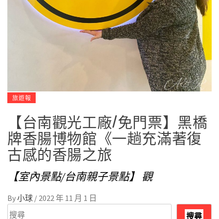
旅遊報
【台南觀光工廠/免門票】黑橋
牌香腸博物館《一趟充滿著復
古感的香腸之旅
【室內景點/台南親子景點】 觀
By
小球
/
2022 年 11 月 1 日
搜
搜尋