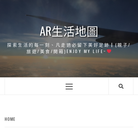
Skip
to
content
AR生活地圖
探索生活的每一刻、凡走過必留下美好足跡┃(親子/
旅遊/美食/開箱)ENJOY MY LIFE~
Primary
Menu
HOME