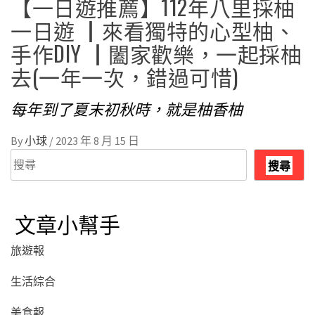
【一日遊推薦】112年八里採柚
一日遊 ┃來看獨特的心型柚、
手作DIY ┃闔家歡樂，一起採柚
去(一年一次，錯過可惜)
每年到了夏末初秋時，就是柚香柚
By
小球
/
2023 年 8 月 15 日
搜
搜尋
尋
文章小幫手
旅遊報
生活綜合
美食報