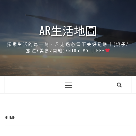
Skip
to
content
AR生活地圖
探索生活的每一刻、凡走過必留下美好足跡┃(親子/
旅遊/美食/開箱)ENJOY MY LIFE~
Primary
Menu
HOME