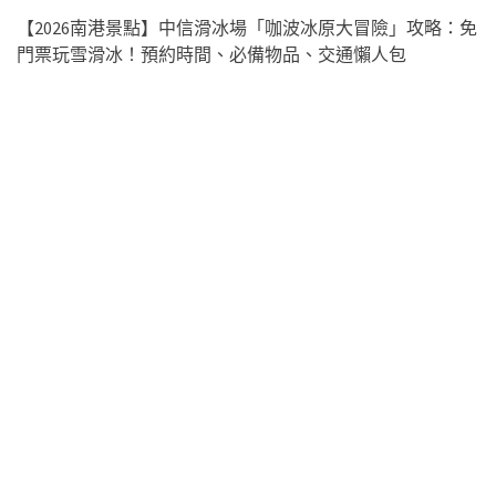
【2026南港景點】中信滑冰場「咖波冰原大冒險」攻略：免
門票玩雪滑冰！預約時間、必備物品、交通懶人包