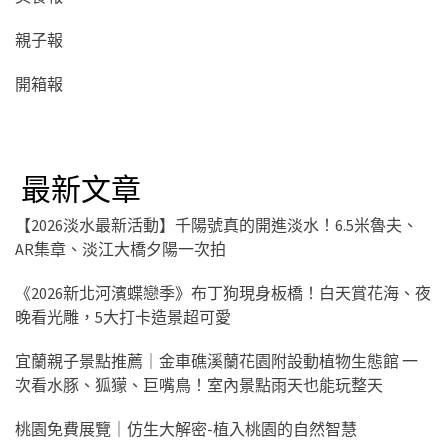
親子報
開箱報
最新文章
【2026淡水最新活動】千陽號真的開進淡水！6.5米魯夫、
AR集章、淡江大橋夕陽一次拍
《2026新北河濱蝶戀季》布丁狗現身板橋！白天賞花海、夜
晚看光雕，5大打卡造景超可愛
宜蘭親子景點推薦｜金車礁溪蘭花園附設動植物生態館 一
次看水豚、狐獴、巨嘴鳥！室內景點雨天也能玩整天
桃園免費展覽｜仿生大解密-植入桃園的自然智慧