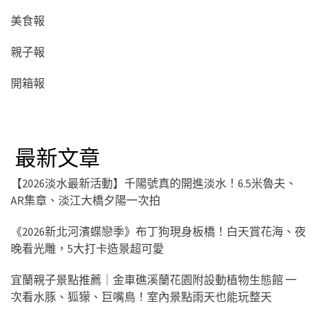
美食報
親子報
開箱報
最新文章
【2026淡水最新活動】千陽號真的開進淡水！6.5米魯夫、
AR集章、淡江大橋夕陽一次拍
《2026新北河濱蝶戀季》布丁狗現身板橋！白天賞花海、夜
晚看光雕，5大打卡造景超可愛
宜蘭親子景點推薦｜金車礁溪蘭花園附設動植物生態館 一
次看水豚、狐獴、巨嘴鳥！室內景點雨天也能玩整天