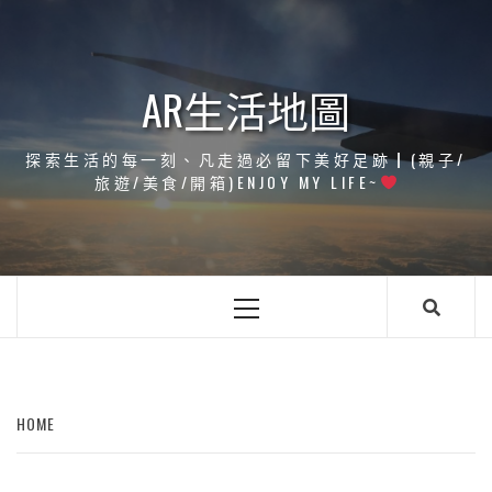
Skip
to
content
AR生活地圖
探索生活的每一刻、凡走過必留下美好足跡┃(親子/
旅遊/美食/開箱)ENJOY MY LIFE~
Primary
Menu
HOME