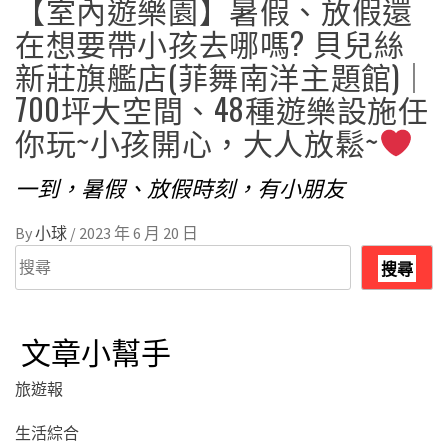
【室內遊樂園】暑假、放假還
在想要帶小孩去哪嗎? 貝兒絲
新莊旗艦店(菲舞南洋主題館)｜
700坪大空間、48種遊樂設施任
你玩~小孩開心，大人放鬆~
一到，暑假、放假時刻，有小朋友
By
小球
/
2023 年 6 月 20 日
搜
搜尋
尋
文章小幫手
旅遊報
生活綜合