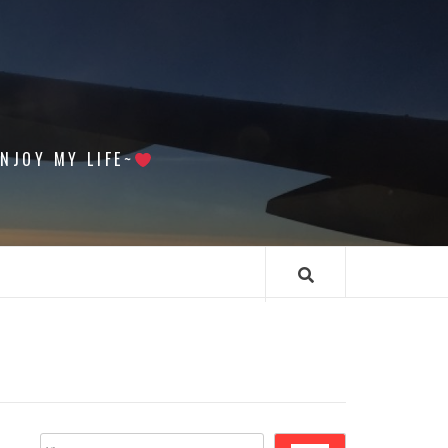
 MY LIFE~
搜