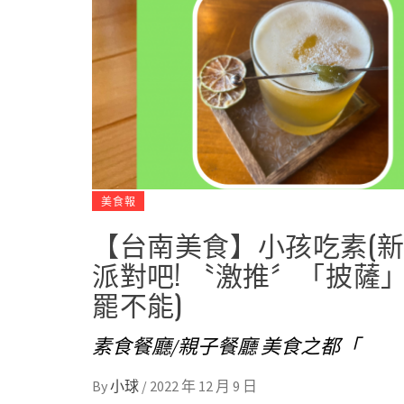
美食報
【台南美食】小孩吃素(新
派對吧! 〝激推〞「披薩
罷不能)
素食餐廳/親子餐廳 美食之都「
By
小球
/
2022 年 12 月 9 日